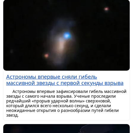
Астрономы впервые сняли гибель
массивной звезды с первой секунды взрыва
Астрономы впервые зафиксировали гибель массивной
звезды с самого начала взрыва. Ученые проследили
редчайший «прорыв ударной волны» сверхновой,
который длился всего несколько секунд, и сделали
неожиданные открытия о разнообразии путей гибели
звезд.