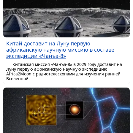
Китай доставит на Луну первую
африканскую научную миссию в составе
экспедиции «Чанъэ-8»
Китайская миссия «Чанъэ-8» в 2029 году доставит на
Луну первую африканскую научную экспедицию
Africa2Moon с радиотелескопами для изучения ранней
Вселенной.