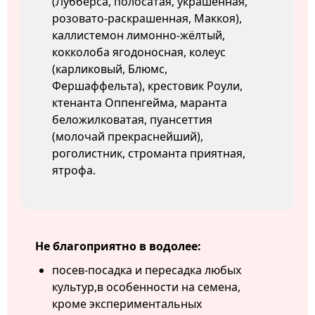
(Лубберса, полосатая, украшенная,
розовато-раскрашенная, Маккоя),
каллистемон лимонно-жёлтый,
кокколоба ягодоносная, колеус
(карликовый, Блюмс,
Фершаффельта), крестовик Роули,
ктенанта Оппенгейма, маранта
беложилковатая, пуансеттия
(молочай прекраснейший),
роголистник, строманта приятная,
ятрофа.
Не благоприятно в водолее:
посев-посадка и пересадка любых
культур,в особенности на семена,
кроме экспериментальных