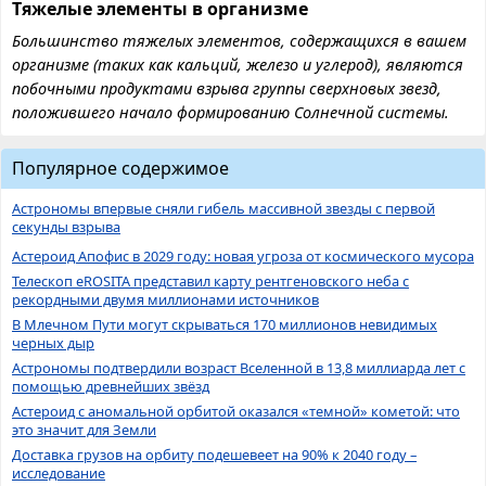
Тяжелые элементы в организме
Большинство тяжелых элементов, содержащихся в вашем
организме (таких как кальций, железо и углерод), являются
побочными продуктами взрыва группы сверхновых звезд,
положившего начало формированию Солнечной системы.
Популярное содержимое
Астрономы впервые сняли гибель массивной звезды с первой
секунды взрыва
Астероид Апофис в 2029 году: новая угроза от космического мусора
Телескоп eROSITA представил карту рентгеновского неба с
рекордными двумя миллионами источников
В Млечном Пути могут скрываться 170 миллионов невидимых
черных дыр
Астрономы подтвердили возраст Вселенной в 13,8 миллиарда лет с
помощью древнейших звёзд
Астероид с аномальной орбитой оказался «темной» кометой: что
это значит для Земли
Доставка грузов на орбиту подешевеет на 90% к 2040 году –
исследование