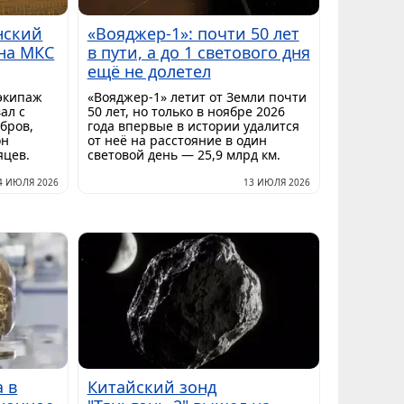
нский
«Вояджер-1»: почти 50 лет
на МКС
в пути, а до 1 светового дня
ещё не долетел
экипаж
«Вояджер-1» летит от Земли почти
ал с
50 лет, но только в ноябре 2026
бров,
года впервые в истории удалится
он
от неё на расстояние в один
яцев.
световой день — 25,9 млрд км.
4 ИЮЛЯ 2026
13 ИЮЛЯ 2026
а в
Китайский зонд