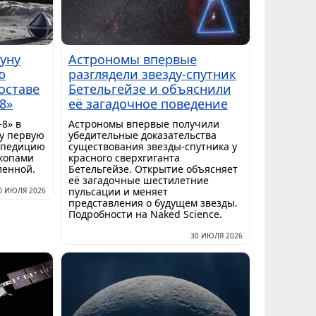
Луну
Астрономы впервые
ю
разглядели звезду-спутник
оставе
Бетельгейзе и объяснили
8»
её загадочное поведение
8» в
Астрономы впервые получили
ну первую
убедительные доказательства
спедицию
существования звезды-спутника у
скопами
красного сверхгиганта
ленной.
Бетельгейзе. Открытие объясняет
её загадочные шестилетние
пульсации и меняет
0 ИЮЛЯ 2026
представления о будущем звезды.
Подробности на Naked Science.
30 ИЮЛЯ 2026