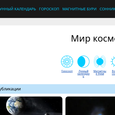
УННЫЙ КАЛЕНДАРЬ
ГОРОСКОП
МАГНИТНЫЕ БУРИ
СОННИ
Мир косм
Гороскоп
Лунный
Магнитны
Во
календар
е бури
со
ь
убликации