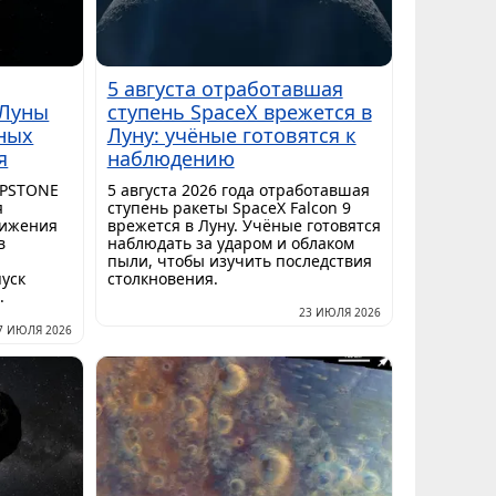
5 августа отработавшая
 Луны
ступень SpaceX врежется в
ных
Луну: учёные готовятся к
я
наблюдению
APSTONE
5 августа 2026 года отработавшая
я
ступень ракеты SpaceX Falcon 9
лижения
врежется в Луну. Учёные готовятся
в
наблюдать за ударом и облаком
пыли, чтобы изучить последствия
пуск
столкновения.
.
23 ИЮЛЯ 2026
7 ИЮЛЯ 2026