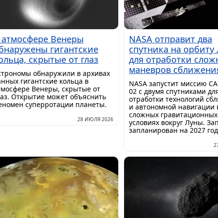
 атмосфере Венеры
NASA отправит два
бнаружены гигантские
спутника на орбиту
ольца, скрытые от глаз
для отработки слож
маневров сближени
строномы обнаружили в архивах
анных гигантские кольца в
NASA запустит миссию C
тмосфере Венеры, скрытые от
02 с двумя спутниками дл
лаз. Открытие может объяснить
отработки технологий сб
еномен суперротации планеты.
и автономной навигации 
сложных гравитационных
28 ИЮЛЯ 2026
условиях вокруг Луны. За
запланирован на 2027 год
2