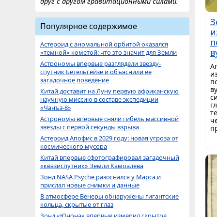
друг с другом гравитационными силами.
З
Популярное содержимое
и
п
Астероид с аномальной орбитой оказался
в
«темной» кометой: что это значит для Земли
Астрономы впервые разглядели звезду-
А
спутник Бетельгейзе и объяснили её
и
загадочное поведение
п
в
Китай доставит на Луну первую африканскую
с
научную миссию в составе экспедиции
г
«Чанъэ-8»
т
Астрономы впервые сняли гибель массивной
ч
звезды с первой секунды взрыва
п
Астероид Апофис в 2029 году: новая угроза от
космического мусора
Китай впервые сфотографировал загадочный
«квазиспутник» Земли Камоалева
Зонд NASA Psyche разогнался у Марса и
прислал новые снимки и данные
В атмосфере Венеры обнаружены гигантские
кольца, скрытые от глаз
Зонд «Юнона» впервые измерил скрытое