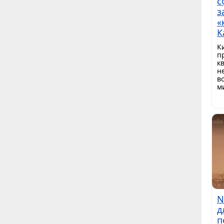
с
з
«
К
К
п
к
н
в
м
N
д
п