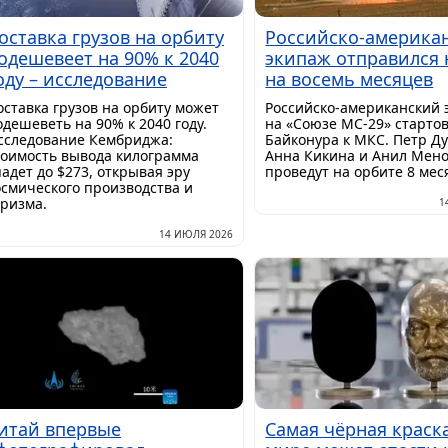
оставка грузов на орбиту
Российско-америка
одешевеет на 90% к 2040
экипаж отправился 
оду – исследование
на восемь месяцев
оставка грузов на орбиту может
Российско-американский 
одешеветь на 90% к 2040 году.
на «Союзе МС-29» стартов
сследование Кембриджа:
Байконура к МКС. Петр Ду
тоимость вывода килограмма
Анна Кикина и Анил Мен
падет до $273, открывая эру
проведут на орбите 8 мес
осмического производства и
уризма.
1
14 ИЮЛЯ 2026
итай впервые
Самая чёрная краск