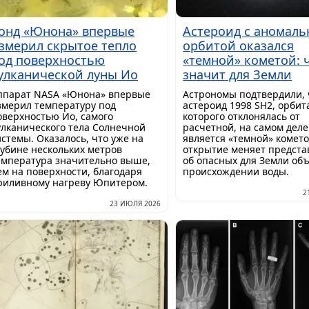
онд «Юнона» впервые
Астероид с аномаль
змерил скрытое тепло
орбитой оказался
од поверхностью
«темной» кометой: ч
улканической луны Ио
значит для Земли
ппарат NASA «Юнона» впервые
Астрономы подтвердили, 
змерил температуру под
астероид 1998 SH2, орбит
оверхностью Ио, самого
которого отклонялась от
улканического тела Солнечной
расчетной, на самом деле
истемы. Оказалось, что уже на
является «темной» комето
лубине нескольких метров
открытие меняет предста
емпература значительно выше,
об опасных для Земли объ
ем на поверхности, благодаря
происхождении воды.
риливному нагреву Юпитером.
2
23 ИЮЛЯ 2026