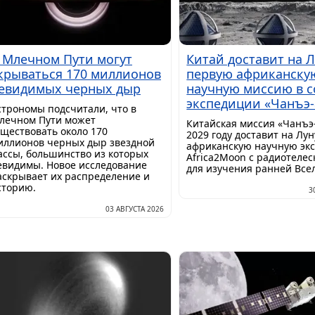
 Млечном Пути могут
Китай доставит на 
крываться 170 миллионов
первую африканску
евидимых черных дыр
научную миссию в с
экспедиции «Чанъэ-
строномы подсчитали, что в
лечном Пути может
Китайская миссия «Чанъэ-
уществовать около 170
2029 году доставит на Лу
иллионов черных дыр звездной
африканскую научную эк
ассы, большинство из которых
Africa2Moon с радиотеле
евидимы. Новое исследование
для изучения ранней Все
аскрывает их распределение и
сторию.
3
03 АВГУСТА 2026