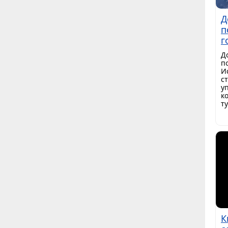
Д
п
г
Д
п
И
с
у
к
т
К