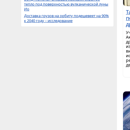
тепло под поверхностью вулканической луны
Ио
Т
Доставка грузов на орбиту подешевеет на 90%
п
к 2040 году – исследование
д
У
А
д
и
в
и
р
д