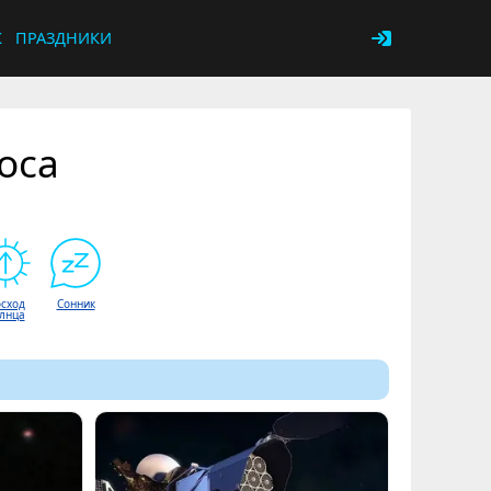
К
ПРАЗДНИКИ
оса
сход
Сонник
лнца