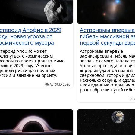
стероид Апофис в 2029
Астрономы впервые
оду: новая угроза от
гибель массивной з
осмического мусора
первой секунды взр
стероид Апофис может
Астрономы впервые
толкнуться с космическим
зафиксировали гибель ма
усором во время пролета мимо
звезды с самого начала в
емли в 2029 году. Ученые
Ученые проследили ред
ценили риски для научных
«прорыв ударной волны»
иссий и влияние на орбиту.
сверхновой, который длил
несколько секунд, и сдела
неожиданные открытия о
06 АВГУСТА 2026
разнообразии путей гибел
06 