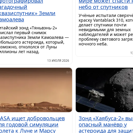
фотографировал
мире может спасти 
агадочный
небо от спутников
квазиспутник» Земли
Учёные испытали сверхч
амоалева
краску Vantablack 310, ко
делает спутники почти
итайский зонд «Тяньвэнь-2»
невидимыми для земных
рислал первый снимок
наблюдателей и может р
вазиспутника Земли Камоалева —
проблему светового загр
ебольшого астероида, который,
ночного неба.
озможно, откололся от Луны
иллионы лет назад.
1
13 ИЮЛЯ 2026
ASA ищет добровольцев
Зонд «Хаябуса-2» в
ля годовой симуляции
опасный манёвр у
олета к Луне и Марсу
астероида для защи