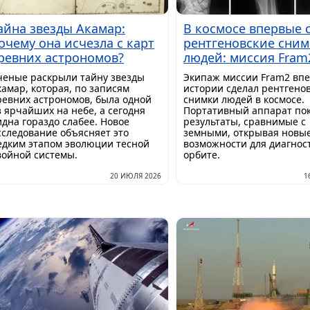
айна звезды Акамар:
В космосе впервые 
очему она исчезла с карт
рентгеновские сни
ревних астрономов?
людей: миссия Fram
ченые раскрыли тайну звезды
Экипаж миссии Fram2 вп
камар, которая, по записям
истории сделал рентгено
ревних астрономов, была одной
снимки людей в космосе.
з ярчайших на небе, а сегодня
Портативный аппарат по
идна гораздо слабее. Новое
результаты, сравнимые с
сследование объясняет это
земными, открывая новы
едким этапом эволюции тесной
возможности для диагнос
войной системы.
орбите.
20 ИЮЛЯ 2026
1