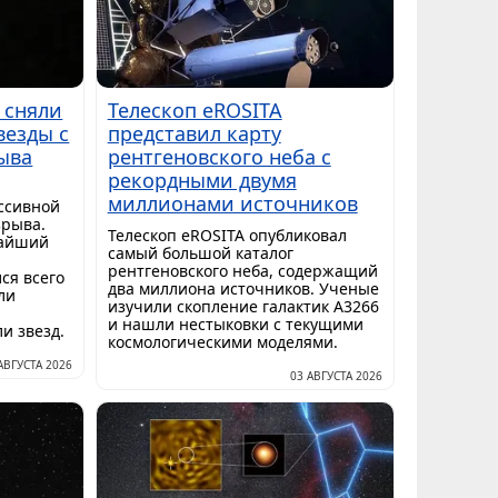
 сняли
Телескоп eROSITA
везды с
представил карту
ыва
рентгеновского неба с
рекордными двумя
миллионами источников
ссивной
зрыва.
Телескоп eROSITA опубликовал
чайший
самый большой каталог
рентгеновского неба, содержащий
ся всего
два миллиона источников. Ученые
ли
изучили скопление галактик A3266
и нашли нестыковки с текущими
и звезд.
космологическими моделями.
АВГУСТА 2026
03 АВГУСТА 2026