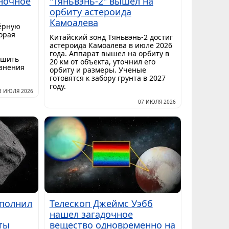
ночное
"Тяньвэнь-2" вышел на
орбиту астероида
Камоалева
ёрную
торая
Китайский зонд Тяньвэнь-2 достиг
астероида Камоалева в июле 2026
года. Аппарат вышел на орбиту в
ешить
20 км от объекта, уточнил его
язнения
орбиту и размеры. Ученые
готовятся к забору грунта в 2027
году.
3 ИЮЛЯ 2026
07 ИЮЛЯ 2026
ыполнил
Телескоп Джеймс Уэбб
нашел загадочное
ты
вещество одновременно на