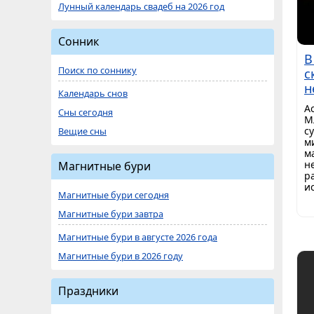
Лунный календарь свадеб на 2026 год
Сонник
В
Поиск по соннику
с
н
Календарь снов
А
Сны сегодня
М
с
Вещие сны
м
м
н
Магнитные бури
р
и
Магнитные бури сегодня
Магнитные бури завтра
Магнитные бури в августе 2026 года
Магнитные бури в 2026 году
Праздники