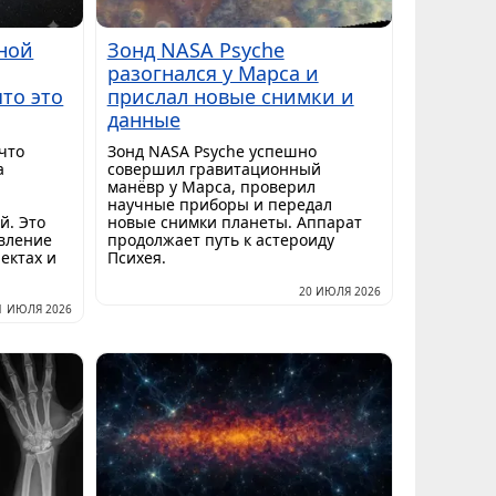
ной
Зонд NASA Psyche
разогнался у Марса и
то это
прислал новые снимки и
данные
что
Зонд NASA Psyche успешно
а
совершил гравитационный
манёвр у Марса, проверил
научные приборы и передал
й. Это
новые снимки планеты. Аппарат
вление
продолжает путь к астероиду
ектах и
Психея.
20 ИЮЛЯ 2026
1 ИЮЛЯ 2026