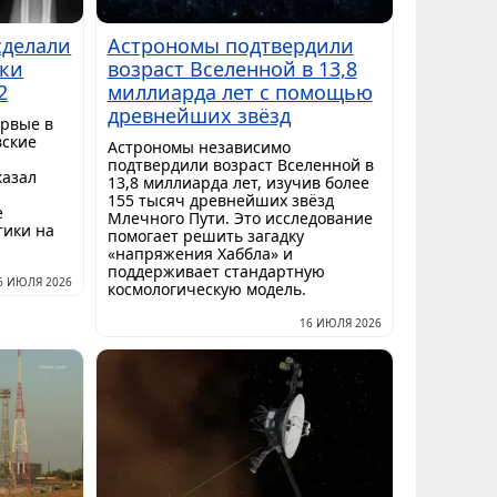
сделали
Астрономы подтвердили
мки
возраст Вселенной в 13,8
2
миллиарда лет с помощью
древнейших звёзд
ервые в
вские
Астрономы независимо
подтвердили возраст Вселенной в
казал
13,8 миллиарда лет, изучив более
155 тысяч древнейших звёзд
е
Млечного Пути. Это исследование
тики на
помогает решить загадку
«напряжения Хаббла» и
поддерживает стандартную
6 ИЮЛЯ 2026
космологическую модель.
16 ИЮЛЯ 2026