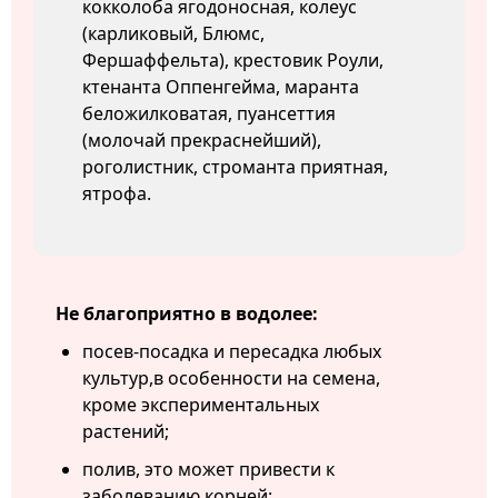
кокколоба ягодоносная, колеус
(карликовый, Блюмс,
Фершаффельта), крестовик Роули,
ктенанта Оппенгейма, маранта
беложилковатая, пуансеттия
(молочай прекраснейший),
роголистник, строманта приятная,
ятрофа.
Не благоприятно в водолее:
посев-посадка и пересадка любых
культур,в особенности на семена,
кроме экспериментальных
растений;
полив, это может привести к
заболеванию корней;