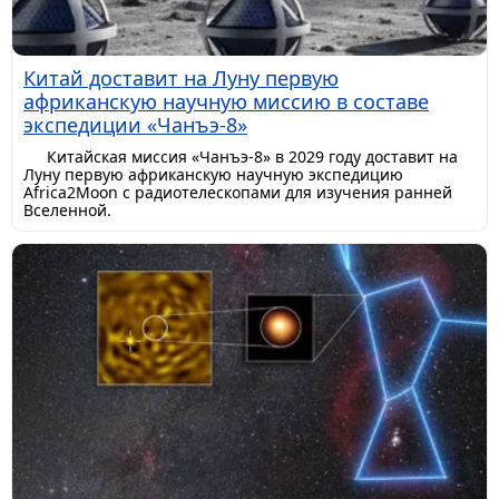
Китай доставит на Луну первую
африканскую научную миссию в составе
экспедиции «Чанъэ-8»
Китайская миссия «Чанъэ-8» в 2029 году доставит на
Луну первую африканскую научную экспедицию
Africa2Moon с радиотелескопами для изучения ранней
Вселенной.