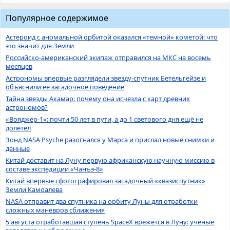
Популярное содержимое
Астероид с аномальной орбитой оказался «темной» кометой: что
это значит для Земли
Российско-американский экипаж отправился на МКС на восемь
месяцев
Астрономы впервые разглядели звезду-спутник Бетельгейзе и
объяснили её загадочное поведение
Тайна звезды Акамар: почему она исчезла с карт древних
астрономов?
«Вояджер-1»: почти 50 лет в пути, а до 1 светового дня ещё не
долетел
Зонд NASA Psyche разогнался у Марса и прислал новые снимки и
данные
Китай доставит на Луну первую африканскую научную миссию в
составе экспедиции «Чанъэ-8»
Китай впервые сфотографировал загадочный «квазиспутник»
Земли Камоалева
NASA отправит два спутника на орбиту Луны для отработки
сложных маневров сближения
5 августа отработавшая ступень SpaceX врежется в Луну: учёные