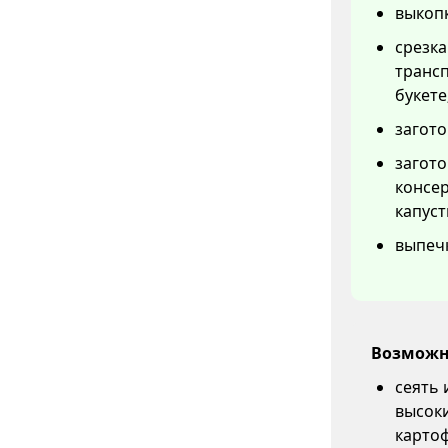
выкопк
срезка
трансп
букете
загото
загот
консер
капуст
выпечк
Возможн
сеять 
высоки
карто