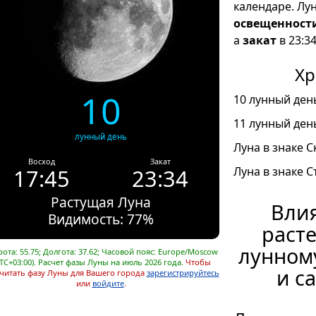
календаре. Лу
освещенност
а
закат
в 23:34
Хр
10
10 лунный день
11 лунный день
лунный день
Луна в знаке С
Восход
Закат
17:45
23:34
Луна в знаке С
Растущая Луна
Влия
Видимость: 77%
расте
лунном
ота: 55.75; Долгота: 37.62; Часовой пояс: Europe/Moscow
TC+03:00). Расчет фазы Луны на июль 2026 года.
Чтобы
и с
читать фазу Луны для Вашего города
зарегистрируйтесь
или
войдите
.