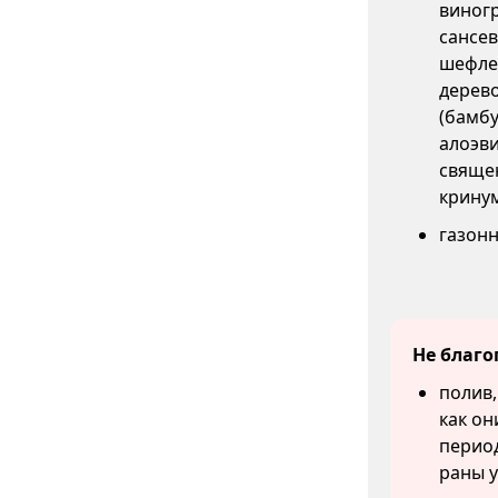
виногр
сансев
шефлер
дерев
(бамб
алоэви
свяще
кринум
газонн
Не благо
полив,
как он
перио
раны у