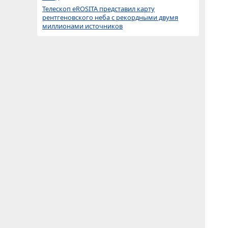
Телескоп eROSITA представил карту
рентгеновского неба с рекордными двумя
миллионами источников