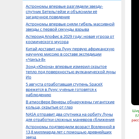
Астрономы впервые разглядели звезду-
спутник Бетельгейзе и объяснили её
загадочное поведение
Астрономы впервые сняли гибель массивной
звезды с первой секунды взрыва
Астероид Апофис в 2029 году: новая угроза от
космического мусора
Китай доставит на Луну первую африканскую
научную миссию в составе экспедиции
«Чанъэ-8»
Зонд «Юнона» впервые измерил скрытое
тепло под поверхностью вулканической луны
Ио
5 августа отработавшая ступень SpaceX
врежется в Луну: учёные готовятся к
наблюдению
В атмосфере Венеры обнаружены гигантские
кольца, скрытые от глаз
Шир
NASA отправит два спутника на орбиту Луны
(U
для отработки сложных маневров сближения
расс
Астрономы подтвердили возраст Вселенной в
13,8 миллиарда лет с помощью древнейших
звёзд