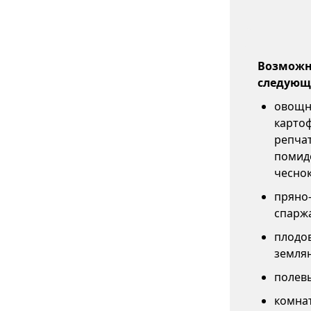
Возможны
следующи
овощны
картоф
репчат
помидо
чеснок
пряно-
спаржа
плодов
землян
полевы
комна