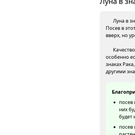
Луна в зн
Луна в з
Посев в это
вверх, но у
Качество
особенно ес
знаках Рака
другими зна
Благопри
посев 
них бу
будет
посев 
растен