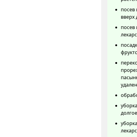
посев 
вверх
посев 
лекарс
посадк
фрукто
переко
прореж
пасынк
удален
обрабо
уборка
долгое
уборка
лекарс