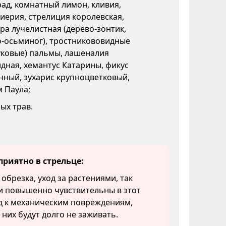
ад, комнатный лимон, кливия,
иерия, стрелиция королевская,
а лучелистная (дерево-зонтик,
о-осьминог), тростникововидные
уковые) пальмы, лашеналия
дная, хемантус Катарины, фикус
нный, эухарис крупноцветковый,
 Паула;
ых трав.
приятно в стрельце:
 обрезка, уход за растениями, так
и повышенно чувствительны в этот
д к механическим повреждениям,
 них будут долго не заживать.