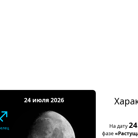
Хара
24 июля 2026
♐
24
На дату
релец
фазе
«Растущ