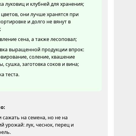
а луковиц и клубней для хранения;
 цветов, они лучше хранятся при
ортировке и долго не вянут в
;
вление сена, а также лесоповал;
овка выращенной продукции впрок:
вирование, соление, квашение
ы, сушка, заготовка соков и вина;
а теста.
о:
и сажать на семена, но не на
й урожай: лук, чеснок, перец и
фель.