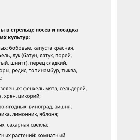
 в стрельце посев и посадка
х культур:
х: бобовые, капуста красная,
ель, лук (батун, латук, порей,
ый, шнитт), перец сладкий,
ры, редис, топинамбур, тыква,
;
зеленых: фенхель мята, сельдерей,
, хрен, цикорий;
о-ягодных: виноград, вишня,
ика, лимонник, яблоня;
х: сахарная свекла;
тных растений: комнатный