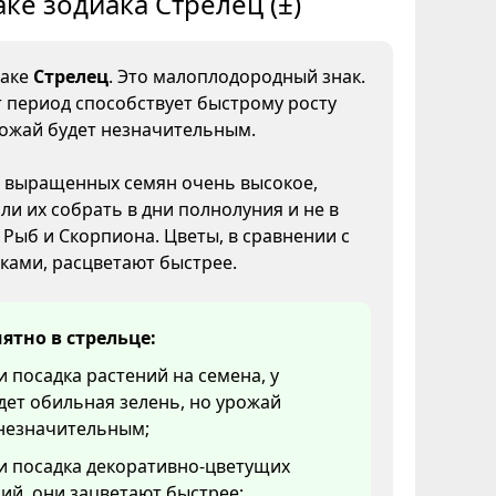
аке зодиака Стрелец (±)
наке
Стрелец
. Это малоплодородный знак.
т период способствует быстрому росту
рожай будет незначительным.
 выращенных семян очень высокое,
ли их собрать в дни полнолуния и не в
, Рыб и Скорпиона. Цветы, в сравнении с
ками, расцветают быстрее.
ятно в стрельце:
и посадка растений на семена, у
дет обильная зелень, но урожай
 незначительным;
и посадка декоративно-цветущих
ий, они зацветают быстрее;