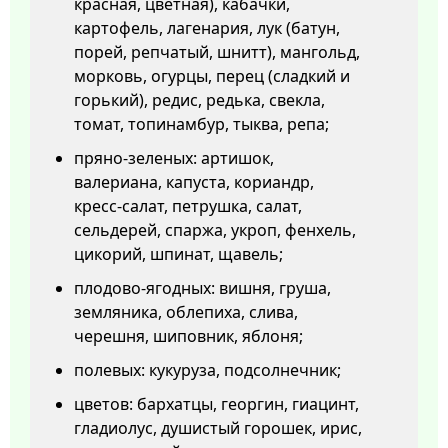
красная, цветная), кабачки,
картофель, лагенария, лук (батун,
порей, репчатый, шнитт), мангольд,
морковь, огурцы, перец (сладкий и
горький), редис, редька, свекла,
томат, топинамбур, тыква, репа;
пряно-зеленых: артишок,
валериана, капуста, кориандр,
кресс-салат, петрушка, салат,
сельдерей, спаржа, укроп, фенхель,
цикорий, шпинат, щавель;
плодово-ягодных: вишня, груша,
земляника, облепиха, слива,
черешня, шиповник, яблоня;
полевых: кукуруза, подсолнечник;
цветов: бархатцы, георгин, гиацинт,
гладиолус, душистый горошек, ирис,