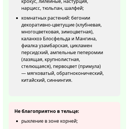
крокус, лилейные, настурция,
нарцисс, тюльпан, шалфей;
комнатных растений: бегонии
декоративно-цветущие (клубневая,
многоцветковая, зимоцветная),
каланхоэ Блосфельда и Мангина,
фиалка узамбарская, цикламен
персидский, ампельные пеперомии
(лазящая, крупнолистная,
стелющаяся), первоцвет (примула)
— мягковатый, обратноконический,
китайский, синнингия.
Не благоприятно в тельце:
рыхление в зоне корней;