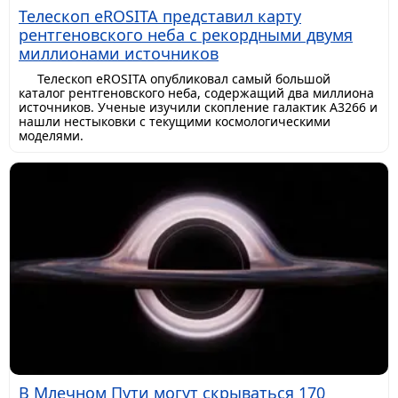
Телескоп eROSITA представил карту
рентгеновского неба с рекордными двумя
миллионами источников
Телескоп eROSITA опубликовал самый большой
каталог рентгеновского неба, содержащий два миллиона
источников. Ученые изучили скопление галактик A3266 и
нашли нестыковки с текущими космологическими
моделями.
В Млечном Пути могут скрываться 170