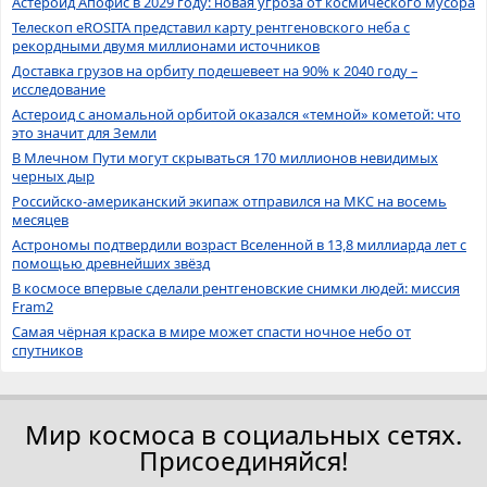
Астероид Апофис в 2029 году: новая угроза от космического мусора
Телескоп eROSITA представил карту рентгеновского неба с
рекордными двумя миллионами источников
Доставка грузов на орбиту подешевеет на 90% к 2040 году –
исследование
Астероид с аномальной орбитой оказался «темной» кометой: что
это значит для Земли
В Млечном Пути могут скрываться 170 миллионов невидимых
черных дыр
Российско-американский экипаж отправился на МКС на восемь
месяцев
Астрономы подтвердили возраст Вселенной в 13,8 миллиарда лет с
помощью древнейших звёзд
В космосе впервые сделали рентгеновские снимки людей: миссия
Fram2
Самая чёрная краска в мире может спасти ночное небо от
спутников
Мир космоса в социальных сетях.
Присоединяйся!