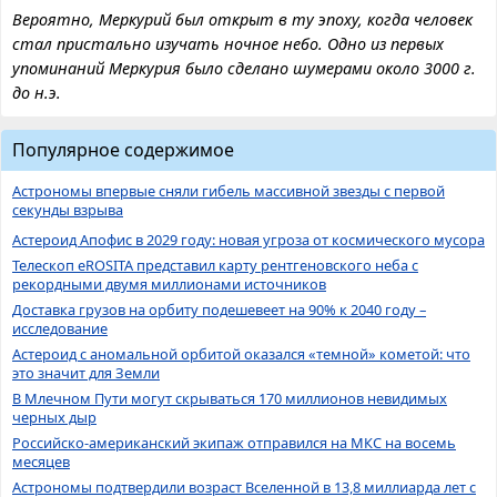
Вероятно, Меркурий был открыт в ту эпоху, когда человек
стал пристально изучать ночное небо. Одно из первых
упоминаний Меркурия было сделано шумерами около 3000 г.
до н.э.
Популярное содержимое
Астрономы впервые сняли гибель массивной звезды с первой
секунды взрыва
Астероид Апофис в 2029 году: новая угроза от космического мусора
Телескоп eROSITA представил карту рентгеновского неба с
рекордными двумя миллионами источников
Доставка грузов на орбиту подешевеет на 90% к 2040 году –
исследование
Астероид с аномальной орбитой оказался «темной» кометой: что
это значит для Земли
В Млечном Пути могут скрываться 170 миллионов невидимых
черных дыр
Российско-американский экипаж отправился на МКС на восемь
месяцев
Астрономы подтвердили возраст Вселенной в 13,8 миллиарда лет с