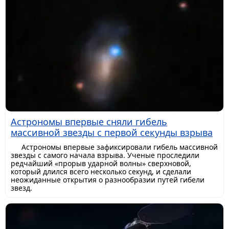
Астрономы впервые сняли гибель
массивной звезды с первой секунды взрыва
Астрономы впервые зафиксировали гибель массивной
звезды с самого начала взрыва. Ученые проследили
редчайший «прорыв ударной волны» сверхновой,
который длился всего несколько секунд, и сделали
неожиданные открытия о разнообразии путей гибели
звезд.