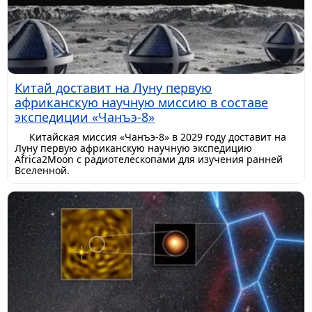
Китай доставит на Луну первую
африканскую научную миссию в составе
экспедиции «Чанъэ-8»
Китайская миссия «Чанъэ-8» в 2029 году доставит на
Луну первую африканскую научную экспедицию
Africa2Moon с радиотелескопами для изучения ранней
Вселенной.