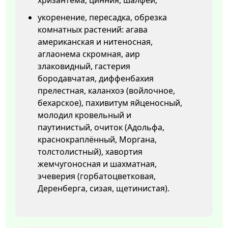
хризантема, цинния, шалфей;
укоренение, пересадка, обрезка
комнатных растений: агава
американская и нитеносная,
аглаонема скромная, аир
злаковидный, гастерия
бородавчатая, диффенбахия
прелестная, каланхоэ (войлочное,
бехарское), пахивитум яйценосный,
молодил кровельный и
паутинистый, очиток (Адольфа,
краснокраплённый, Моргана,
толстолистный), хавортия
жемчугоносная и шахматная,
эчеверия (горбатоцветковая,
Деренберга, сизая, щетинистая).