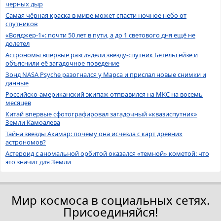
черных дыр
Самая чёрная краска в мире может спасти ночное небо от
спутников
«Вояджер-1»: почти 50 лет в пути, а до 1 светового дня ещё не
долетел
Астрономы впервые разглядели звезду-спутник Бетельгейзе и
объяснили её загадочное поведение
Зонд NASA Psyche разогнался у Марса и прислал новые снимки и
данные
Российско-американский экипаж отправился на МКС на восемь
месяцев
Китай впервые сфотографировал загадочный «квазиспутник»
Земли Камоалева
Тайна звезды Акамар: почему она исчезла с карт древних
астрономов?
Астероид с аномальной орбитой оказался «темной» кометой: что
это значит для Земли
Мир космоса в социальных сетях.
Присоединяйся!