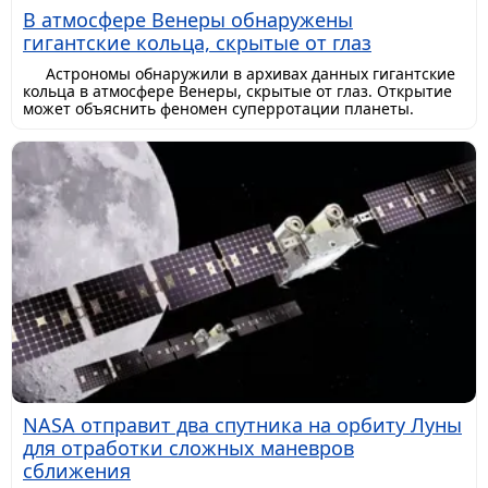
В атмосфере Венеры обнаружены
гигантские кольца, скрытые от глаз
Астрономы обнаружили в архивах данных гигантские
кольца в атмосфере Венеры, скрытые от глаз. Открытие
может объяснить феномен суперротации планеты.
NASA отправит два спутника на орбиту Луны
для отработки сложных маневров
сближения