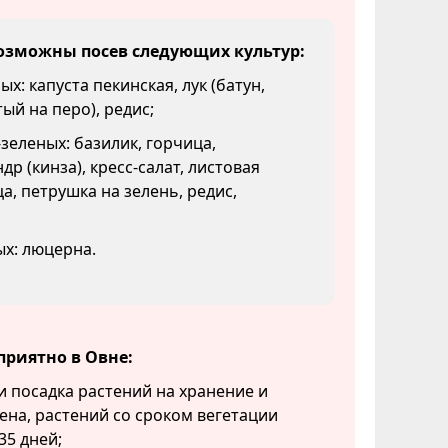
озможны посев следующих культур:
х: капуста пекинская, лук (батун,
ый на перо), редис;
зеленых: базилик, горчица,
др (кинза), кресс-салат, листовая
а, петрушка на зелень, редис,
х: люцерна.
приятно в Овне:
и посадка растений на хранение и
ена, растений со сроком вегетации
35 дней;