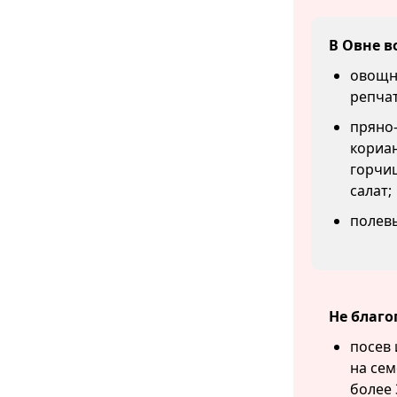
В Овне в
овощны
репчат
пряно-
кориан
горчиц
салат;
полевы
Не благо
посев 
на сем
более 