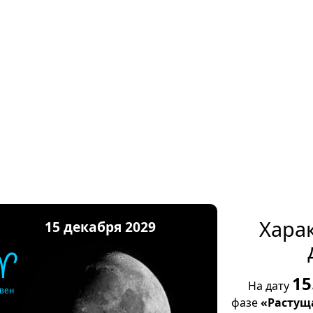
Хара
15 декабря 2029
♈
15
На дату
вен
фазе
«Растущ