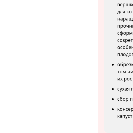
вершко
для ко
наращи
прочны
сформ
созрет
особен
плодов
обрезк
том чи
их рос
сухая 
сбор п
консер
капуст