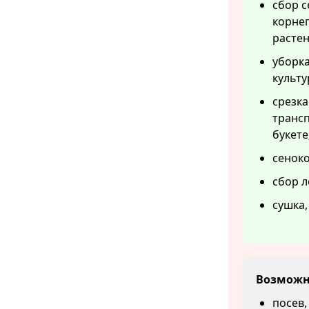
сбор с
корне
растен
уборка
культу
срезка
трансп
букете
сеноко
сбор л
сушка,
Возможн
посев,