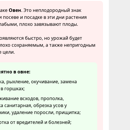
наке
Овен
. Это неплодородный знак
и посеве и посадке в эти дни растения
лабыми, плохо завязывают плоды.
оявляются быстро, но урожай будет
плохо сохраняемым, а также непригодным
 цели.
ятно в овне:
а, рыхление, окучивание, замена
в горшках;
ивание всходов, прополка,
а санитарная, обрезка усов у
ики, удаление поросли, прищипка;
тка от вредителей и болезней;