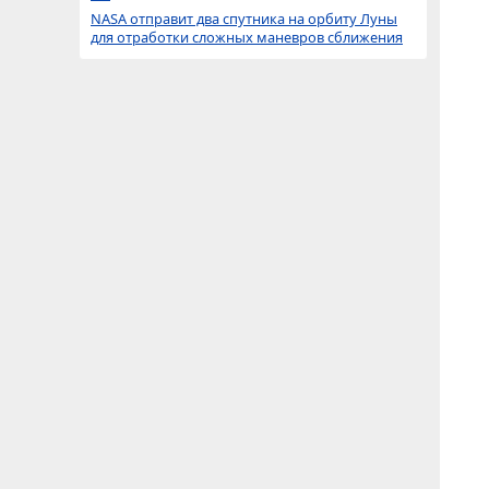
NASA отправит два спутника на орбиту Луны
для отработки сложных маневров сближения