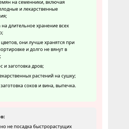
емян на семенники, включая
плодные и лекарственные
ия;
 на длительное хранение всех
р;
 цветов, они лучше хранятся при
ортировке и долго не вянут в
;
с и заготовка дров;
екарственных растений на сушку;
 заготовка соков и вина, выпечка.
о:
 но не посадка быстрорастущих