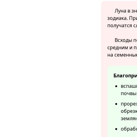
Луна в з
зодиака. Пр
получатся с
Всходы п
средним и 
на семенные
Благопри
вспашк
почвы 
прореж
обрезк
землян
обрабо