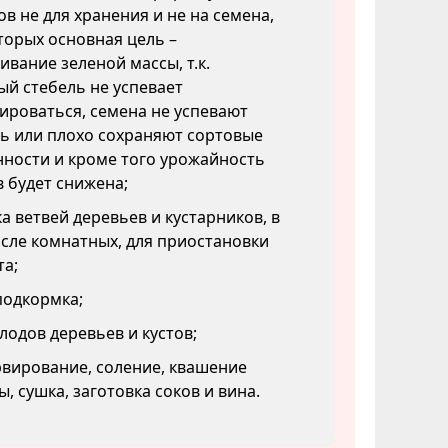
в не для хранения и не на семена,
торых основная цель –
вание зеленой массы, т.к.
й стебель не успевает
ироваться, семена не успевают
ь или плохо сохраняют сортовые
ности и кроме того урожайность
 будет снижена;
а ветвей деревьев и кустарников, в
сле комнатных, для приостановки
та;
подкормка;
лодов деревьев и кустов;
вирование, соление, квашение
ы, сушка, заготовка соков и вина.