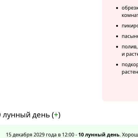
обрезк
комна
пикиро
пасын
полив,
и раст
подко
растен
 лунный день (
+
)
15 декабря 2029 года в 12:00 -
10 лунный день
. Хорош