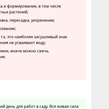
а и формирование, в том числе
тных растений;
вка, пересадка, укоренение;
кование;
 т.к. это наиболее засушливый знак
ения не усваивают воду;
рмки, иначе можно сжечь
ие.
ий день для работ в саду. Вся живая сила