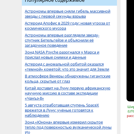
Популярное содержимое
Астрономы впервые сняли гибель массивной
звезды с первой секунды взрыва
Астероид Апофис в 2029 году: новая угроза от
космического мусора
Астрономы впервые разглядели звезду-
спутник Бетельгейзе и объяснили её
загадочное поведение
Зонд NASA Psyche разогнался у Марса и
прислал новые снимки и данные
Астероид с аномальной орбитой оказался
«темной» кометой: что это значит для Земли
В атмосфере Венеры обнаружены гигантские
кольца, скрытые от глаз
Китай доставит на Луну первую африканскую
научную миссию в составе экспедиции
«Чанъэ-8»
5 августа отработавшая ступень SpaceX
Шир
врежется в Луну: учёные готовятся к
(UT
наблюдению
расс
Зонд «Юнона» впервые измерил скрытое
тепло под поверхностью вулканической луны
Ио