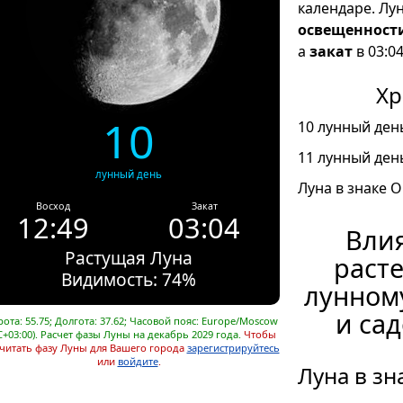
календаре. Лу
освещенност
а
закат
в 03:04
Хр
10
10 лунный день
11 лунный день
лунный день
Луна в знаке О
Восход
Закат
12:49
03:04
Влия
Растущая Луна
расте
Видимость: 74%
лунном
и сад
ота: 55.75; Долгота: 37.62; Часовой пояс: Europe/Moscow
C+03:00). Расчет фазы Луны на декабрь 2029 года.
Чтобы
читать фазу Луны для Вашего города
зарегистрируйтесь
или
войдите
.
Луна в зн