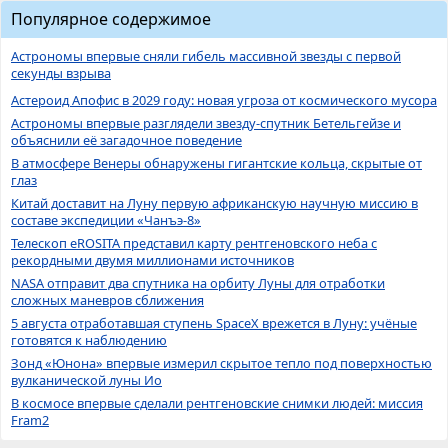
Популярное содержимое
Астрономы впервые сняли гибель массивной звезды с первой
секунды взрыва
Астероид Апофис в 2029 году: новая угроза от космического мусора
Астрономы впервые разглядели звезду-спутник Бетельгейзе и
объяснили её загадочное поведение
В атмосфере Венеры обнаружены гигантские кольца, скрытые от
глаз
Китай доставит на Луну первую африканскую научную миссию в
составе экспедиции «Чанъэ-8»
Телескоп eROSITA представил карту рентгеновского неба с
рекордными двумя миллионами источников
NASA отправит два спутника на орбиту Луны для отработки
сложных маневров сближения
5 августа отработавшая ступень SpaceX врежется в Луну: учёные
готовятся к наблюдению
Зонд «Юнона» впервые измерил скрытое тепло под поверхностью
вулканической луны Ио
В космосе впервые сделали рентгеновские снимки людей: миссия
Fram2