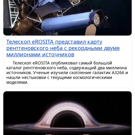
Телескоп eROSITA представил карту
рентгеновского неба с рекордными двумя
миллионами источников
Телескоп eROSITA опубликовал самый большой
каталог рентгеновского неба, содержащий два миллиона
источников. Ученые изучили скопление галактик A3266 и
нашли нестыковки с текущими космологическими
моделями.