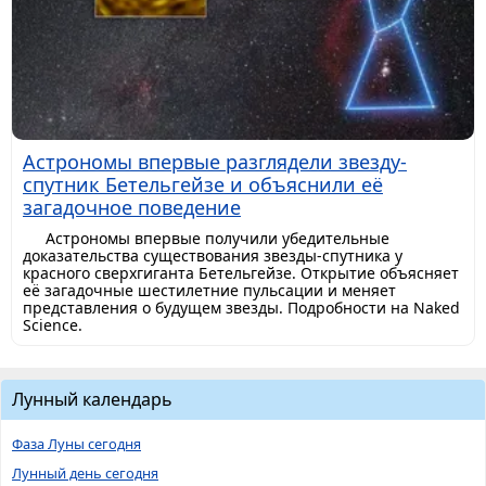
Астрономы впервые разглядели звезду-
спутник Бетельгейзе и объяснили её
загадочное поведение
Астрономы впервые получили убедительные
доказательства существования звезды-спутника у
красного сверхгиганта Бетельгейзе. Открытие объясняет
её загадочные шестилетние пульсации и меняет
представления о будущем звезды. Подробности на Naked
Science.
Лунный календарь
Фаза Луны сегодня
Лунный день сегодня