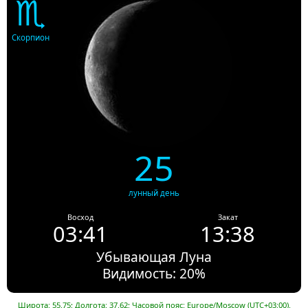
♏
Скорпион
25
лунный день
Восход
Закат
03:41
13:38
Убывающая Луна
Видимость: 20%
Широта: 55.75; Долгота: 37.62; Часовой пояс: Europe/Moscow (UTC+03:00).