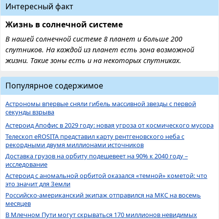
Интересный факт
Жизнь в солнечной системе
В нашей солнечной системе 8 планет и больше 200
спутников. На каждой из планет есть зона возможной
жизни. Такие зоны есть и на некоторых спутниках.
Популярное содержимое
Астрономы впервые сняли гибель массивной звезды с первой
секунды взрыва
Астероид Апофис в 2029 году: новая угроза от космического мусора
Телескоп eROSITA представил карту рентгеновского неба с
рекордными двумя миллионами источников
Доставка грузов на орбиту подешевеет на 90% к 2040 году –
исследование
Астероид с аномальной орбитой оказался «темной» кометой: что
это значит для Земли
Российско-американский экипаж отправился на МКС на восемь
месяцев
В Млечном Пути могут скрываться 170 миллионов невидимых