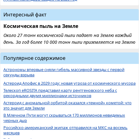
Интересный факт
Космическая пыль на Земле
Около 27 тонн космической пыли падает на Землю каждый
день. За год более 10 000 тонн пыли приземляется на Землю
Популярное содержимое
Астрономы впервые сняли гибель массивной звезды с первой
секунды взрыва
Астероид Апофис в 2029 году: новая угроза от космического мусора
Телескоп eROSITA представил карту рентгеновского неба с
рекордными двумя миллионами источников
Астероид с аномальной орбитой оказался «темной» кометой: что
это значит для Земли
В Млечном Пути могут скрываться 170 миллионов невидимых
черных дыр
Российско-американский экипаж отправился на МКС на восемь
месяцев