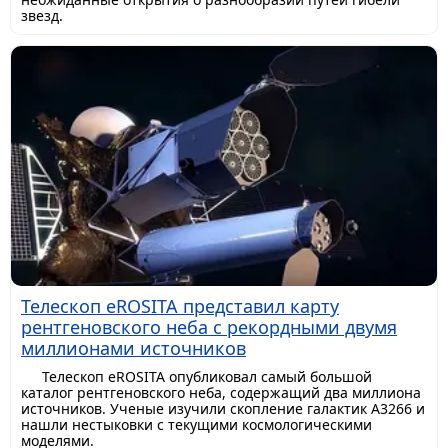
звезд.
Телескоп eROSITA представил карту
рентгеновского неба с рекордными двумя
миллионами источников
Телескоп eROSITA опубликовал самый большой
каталог рентгеновского неба, содержащий два миллиона
источников. Ученые изучили скопление галактик A3266 и
нашли нестыковки с текущими космологическими
моделями.