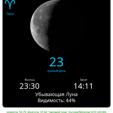
♈
Овен
23
лунный день
Восход
Закат
23:30
14:11
Убывающая Луна
Видимость: 44%
Широта: 55.75; Долгота: 37.62; Часовой пояс: Europe/Moscow (UTC+03:00).