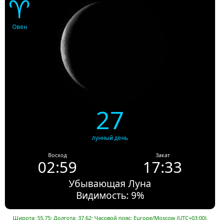
♈
Овен
27
лунный день
Восход
Закат
02:59
17:33
Убывающая Луна
Видимость: 9%
Широта: 55.75; Долгота: 37.62; Часовой пояс: Europe/Moscow (UTC+03:00).