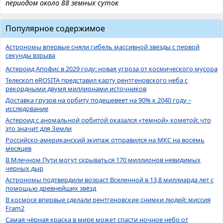
периодом около 88 земных суток
Популярное содержимое
Астрономы впервые сняли гибель массивной звезды с первой
секунды взрыва
Астероид Апофис в 2029 году: новая угроза от космического мусора
Телескоп eROSITA представил карту рентгеновского неба с
рекордными двумя миллионами источников
Доставка грузов на орбиту подешевеет на 90% к 2040 году –
исследование
Астероид с аномальной орбитой оказался «темной» кометой: что
это значит для Земли
Российско-американский экипаж отправился на МКС на восемь
месяцев
В Млечном Пути могут скрываться 170 миллионов невидимых
черных дыр
Астрономы подтвердили возраст Вселенной в 13,8 миллиарда лет с
помощью древнейших звёзд
В космосе впервые сделали рентгеновские снимки людей: миссия
Fram2
Самая чёрная краска в мире может спасти ночное небо от