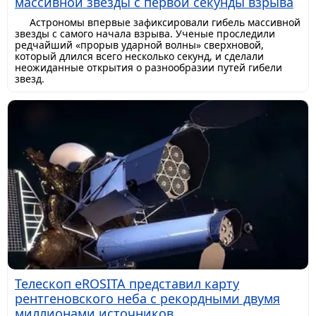
массивной звезды с первой секунды взрыва
Астрономы впервые зафиксировали гибель массивной
звезды с самого начала взрыва. Ученые проследили
редчайший «прорыв ударной волны» сверхновой,
который длился всего несколько секунд, и сделали
неожиданные открытия о разнообразии путей гибели
звезд.
Телескоп eROSITA представил карту
рентгеновского неба с рекордными двумя
миллионами источников