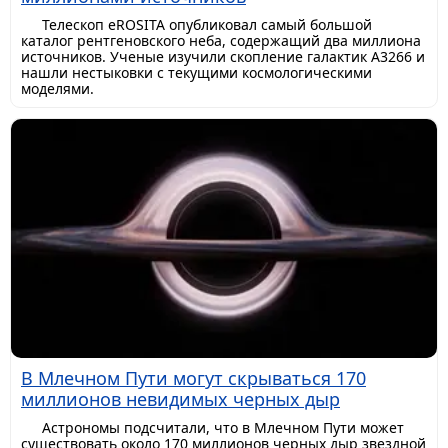
Телескоп eROSITA опубликовал самый большой
каталог рентгеновского неба, содержащий два миллиона
источников. Ученые изучили скопление галактик A3266 и
нашли нестыковки с текущими космологическими
моделями.
В Млечном Пути могут скрываться 170
миллионов невидимых черных дыр
Астрономы подсчитали, что в Млечном Пути может
существовать около 170 миллионов черных дыр звездной