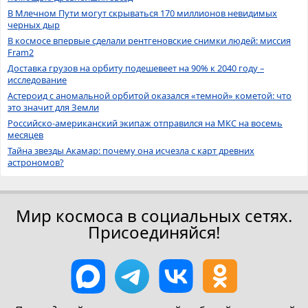
В Млечном Пути могут скрываться 170 миллионов невидимых
черных дыр
В космосе впервые сделали рентгеновские снимки людей: миссия
Fram2
Доставка грузов на орбиту подешевеет на 90% к 2040 году –
исследование
Астероид с аномальной орбитой оказался «темной» кометой: что
это значит для Земли
Российско-американский экипаж отправился на МКС на восемь
месяцев
Тайна звезды Акамар: почему она исчезла с карт древних
астрономов?
Мир космоса в социальных сетях.
Присоединяйся!