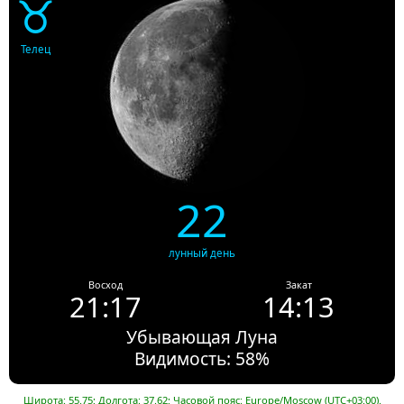
♉
Телец
22
лунный день
Восход
Закат
21:17
14:13
Убывающая Луна
Видимость: 58%
Широта: 55.75; Долгота: 37.62; Часовой пояс: Europe/Moscow (UTC+03:00).