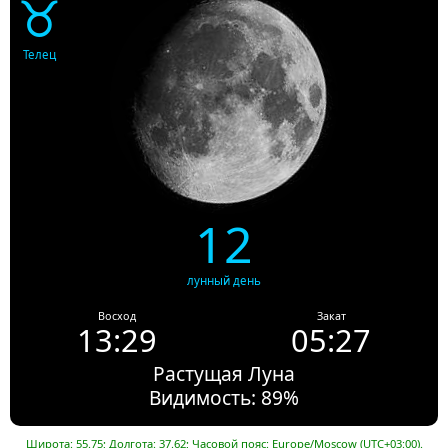
♉
Телец
12
лунный день
Восход
Закат
13:29
05:27
Растущая Луна
Видимость: 89%
Широта: 55.75; Долгота: 37.62; Часовой пояс: Europe/Moscow (UTC+03:00).