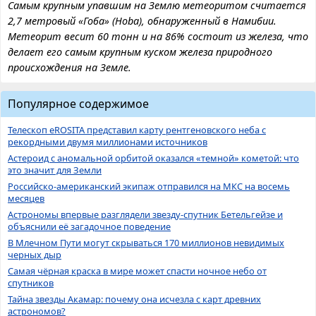
Самым крупным упавшим на Землю метеоритом считается
2,7 метровый «Гоба» (Hoba), обнаруженный в Намибии.
Метеорит весит 60 тонн и на 86% состоит из железа, что
делает его самым крупным куском железа природного
происхождения на Земле.
Популярное содержимое
Телескоп eROSITA представил карту рентгеновского неба с
рекордными двумя миллионами источников
Астероид с аномальной орбитой оказался «темной» кометой: что
это значит для Земли
Российско-американский экипаж отправился на МКС на восемь
месяцев
Астрономы впервые разглядели звезду-спутник Бетельгейзе и
объяснили её загадочное поведение
В Млечном Пути могут скрываться 170 миллионов невидимых
черных дыр
Самая чёрная краска в мире может спасти ночное небо от
спутников
Тайна звезды Акамар: почему она исчезла с карт древних
астрономов?