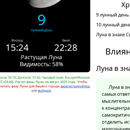
Хр
9
9 лунный день 
10 лунный день
лунный день
Луна в знаке С
Восход
Закат
15:24
22:28
Влиян
Растущая Луна
Видимость: 58%
Луна в зн
ота: 55.75; Долгота: 37.62; Часовой пояс: Europe/Moscow
TC+03:00). Расчет фазы Луны на август 2025 года.
Чтобы
читать фазу Луны для Вашего города
зарегистрируйтесь
Луна в з
или
войдите
.
самых отве
мыслительн
к концентра
самокритич
отделить ис
малозначим