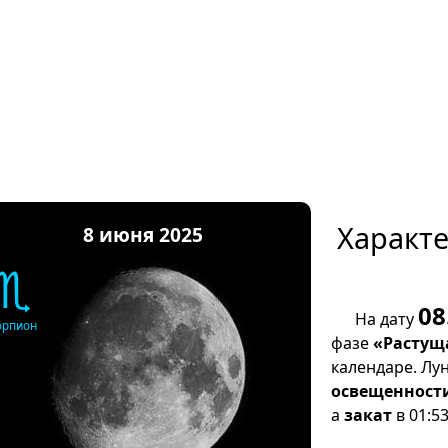
Характ
8 июня 2025
♏
08
На дату
орпион
фазе
«Растущ
календаре. Лу
освещенност
а
закат
в 01:53