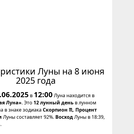
еристики Луны на 8 июня
2025 года
.06.2025
12:00
в
Луна находится в
ая Луна»
. Это
12 лунный день
в лунном
на в знаке зодиака
Скорпион ♏
.
Процент
и
Луны составляет 92%.
Восход
Луны в 18:39,
.