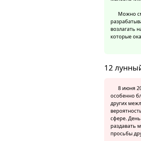
Можно см
разрабатыв
возлагать н
которые ок
12 лунный
8 июня 20
особенно б
других меж
вероятность
сфере. День
раздавать м
просьбы дру