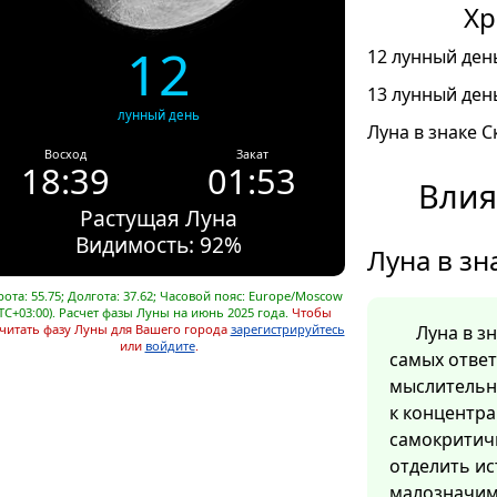
Хр
12
12 лунный день
13 лунный день
лунный день
Луна в знаке С
Восход
Закат
18:39
01:53
Влия
Растущая Луна
Видимость: 92%
Луна в зн
ота: 55.75; Долгота: 37.62; Часовой пояс: Europe/Moscow
TC+03:00). Расчет фазы Луны на июнь 2025 года.
Чтобы
читать фазу Луны для Вашего города
зарегистрируйтесь
Луна в з
или
войдите
.
самых отве
мыслительн
к концентра
самокритич
отделить ис
малозначим