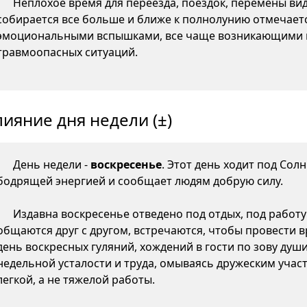
Неплохое время для переезда, поездок, перемены ви
собирается все больше и ближе к полнолунию отмечаетс
эмоциональными вспышками, все чаще возникающими 
травмоопасных ситуаций.
лияние дня недели (±)
День недели -
воскресенье
. Этот день ходит под Сол
бодрящей энергией и сообщает людям добрую силу.
Издавна воскресенье отведено под отдых, под работу 
общаются друг с другом, встречаются, чтобы провести вр
день воскресных гуляний, хождений в гости по зову душ
недельной усталости и труда, омываясь дружеским участ
легкой, а не тяжелой работы.