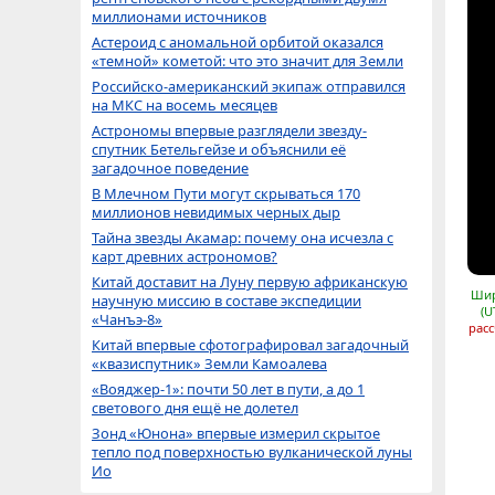
миллионами источников
Астероид с аномальной орбитой оказался
«темной» кометой: что это значит для Земли
Российско-американский экипаж отправился
на МКС на восемь месяцев
Астрономы впервые разглядели звезду-
спутник Бетельгейзе и объяснили её
загадочное поведение
В Млечном Пути могут скрываться 170
миллионов невидимых черных дыр
Тайна звезды Акамар: почему она исчезла с
карт древних астрономов?
Китай доставит на Луну первую африканскую
Шир
научную миссию в составе экспедиции
(U
«Чанъэ-8»
расс
Китай впервые сфотографировал загадочный
«квазиспутник» Земли Камоалева
«Вояджер-1»: почти 50 лет в пути, а до 1
светового дня ещё не долетел
Зонд «Юнона» впервые измерил скрытое
тепло под поверхностью вулканической луны
Ио