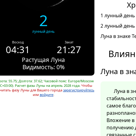
Хр
2
1 лунный день 
2 лунный день 
лунный день
Луна в знаке Т
Восход
Закат
04:31
21:27
Влиян
Растущая Луна
Видимость: 0%
Луна в зн
ота: 55.75; Долгота: 37.62; Часовой пояс: Europe/Moscow
C+03:00). Расчет фазы Луны на апрель 2028 года.
Чтобы
читать фазу Луны для Вашего города
зарегистрируйтесь
Луна в з
или
войдите
.
стабильност
самое благ
разноплано
Вложение в 
получению д
связанные 