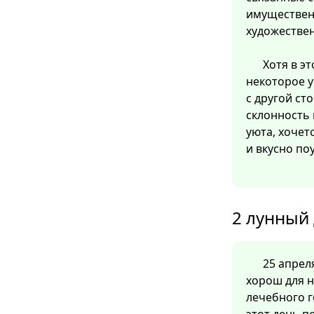
имуществен
художестве
Хотя в э
некоторое 
с другой ст
склонность 
уюта, хочет
и вкусно по
2 лунный 
25 апреля
хорош для н
лечебного г