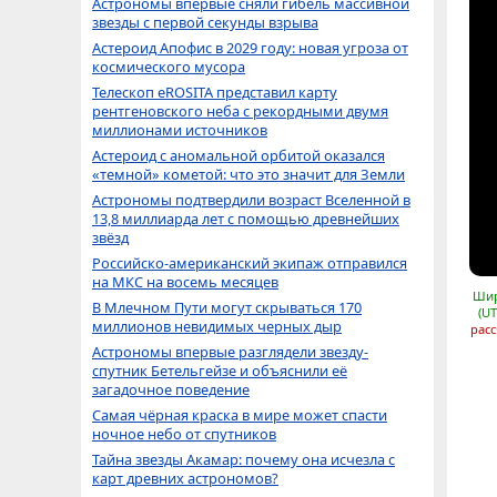
Астрономы впервые сняли гибель массивной
звезды с первой секунды взрыва
Астероид Апофис в 2029 году: новая угроза от
космического мусора
Телескоп eROSITA представил карту
рентгеновского неба с рекордными двумя
миллионами источников
Астероид с аномальной орбитой оказался
«темной» кометой: что это значит для Земли
Астрономы подтвердили возраст Вселенной в
13,8 миллиарда лет с помощью древнейших
звёзд
Российско-американский экипаж отправился
на МКС на восемь месяцев
Шир
В Млечном Пути могут скрываться 170
(UT
миллионов невидимых черных дыр
расс
Астрономы впервые разглядели звезду-
спутник Бетельгейзе и объяснили её
загадочное поведение
Самая чёрная краска в мире может спасти
ночное небо от спутников
Тайна звезды Акамар: почему она исчезла с
карт древних астрономов?