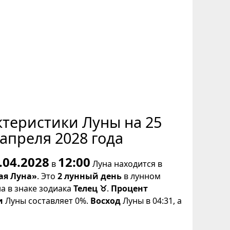
ктеристики Луны на 25
апреля 2028 года
.04.2028
12:00
в
Луна находится в
ая Луна»
. Это
2 лунный день
в лунном
на в знаке зодиака
Телец ♉
.
Процент
и
Луны составляет 0%.
Восход
Луны в 04:31, а