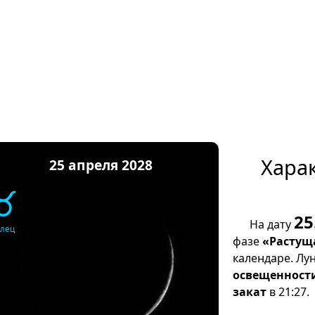
Хара
25 апреля 2028
♉
25
На дату
елец
фазе
«Растущ
календаре. Лу
освещенност
закат
в 21:27.