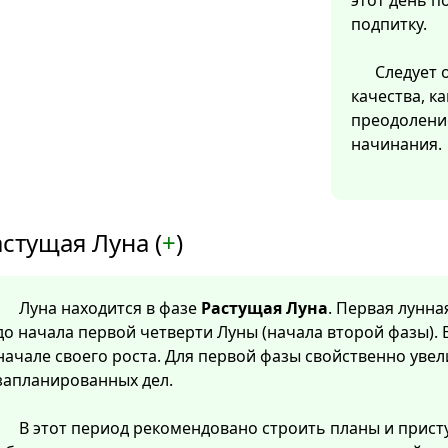
этот день 
подпитку.
Следует 
качества, ка
преодолени
начинания.
стущая Луна (
+
)
Луна находится в фазе
Растущая Луна
. Первая лунна
до начала первой четверти Луны (начала второй фазы). 
начале своего роста. Для первой фазы свойственно уве
запланированных дел.
В этот период рекомендовано строить планы и прист