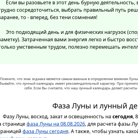
Если вы разовьете в этот день бурную деятельность, 
трудно сосредоточиться, выбрать правильный путь реш
заранее, то - вперед, без тени сомнения!
Это подходящий день и для физических нагрузок (спо
заметку). Затраченная вами энергия легко и быстро восст
только умственным трудом, полезно перемешать интелл
Помните, что знак зодиака является самым важным в определении влияния Луны,
абывайте, что лунный календарь имеет рекомендательный характер. При принят
себя. Если Вы считаете, что наш лунный календарь делает расчет
Фаза Луны и лунный де
Фазу Луны, восход, закат и освещенность на
сегодня
, 
а странице
фаза Луны на 08.08.2026
, для расчета фазы Л
траницей
фаза Луны сегодня
. А также, чтобы узнать как