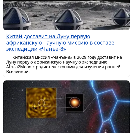
Китай доставит на Луну первую
африканскую научную миссию в составе
экспедиции «Чанъэ-8»
Китайская миссия «Чанъэ-8» в 2029 году доставит на
Луну первую африканскую научную экспедицию
Africa2Moon с радиотелескопами для изучения ранней
Вселенной.