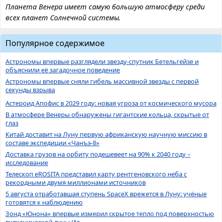
Планета Венера имеет самую большую атмосферу среди
всех планет Солнечной системы.
Популярное содержимое
Астрономы впервые разглядели звезду-спутник Бетельгейзе и
объяснили её загадочное поведение
Астрономы впервые сняли гибель массивной звезды с первой
секунды взрыва
Астероид Апофис в 2029 году: новая угроза от космического мусора
В атмосфере Венеры обнаружены гигантские кольца, скрытые от
глаз
Китай доставит на Луну первую африканскую научную миссию в
составе экспедиции «Чанъэ-8»
Доставка грузов на орбиту подешевеет на 90% к 2040 году –
исследование
Телескоп eROSITA представил карту рентгеновского неба с
рекордными двумя миллионами источников
5 августа отработавшая ступень SpaceX врежется в Луну: учёные
готовятся к наблюдению
Зонд «Юнона» впервые измерил скрытое тепло под поверхностью
вулканической луны Ио