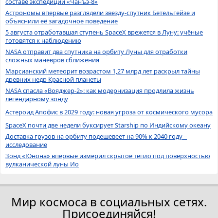
составе экспедиции «Чанъэ-8»
Астрономы впервые разглядели звезду-спутник Бетельгейзе и
объяснили её загадочное поведение
5 августа отработавшая ступень SpaceX врежется в Луну: учёные
готовятся к наблюдению
NASA отправит два спутника на орбиту Луны для отработки
сложных маневров сближения
Марсианский метеорит возрастом 1,27 млрд лет раскрыл тайны
древних недр Красной планеты
NASA спасла «Вояджер-2»: как модернизация продлила жизнь
легендарному зонду
Астероид Апофис в 2029 году: новая угроза от космического мусора
SpaceX почти две недели буксирует Starship по Индийскому океану
Доставка грузов на орбиту подешевеет на 90% к 2040 году –
исследование
Зонд «Юнона» впервые измерил скрытое тепло под поверхностью
вулканической луны Ио
Мир космоса в социальных сетях.
Присоединяйся!