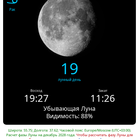
Рак
19
лунный день
Восход
Закат
19:27
11:26
Убывающая Луна
Видимость: 88%
Широта: 55.75; Долгота: 37.62; Часовой пояс: Europe/Moscow (UTC+03:00).
Расчет фазы Луны на декабрь 2028 года.
Чтобы рассчитать фазу Луны для