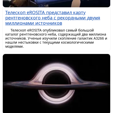
Телескоп eROSITA представил карту
рентгеновского неба с рекордными двумя
миллионами источников
Телескоп eROSITA опубликовал самый большой
каталог рентгеновского неба, содержащий два миллиона
источников. Ученые изучили скопление галактик A3266 и
нашли нестыковки с текущими космологическими
моделями.