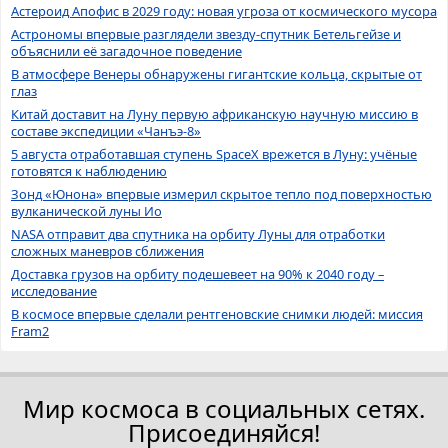
Астероид Апофис в 2029 году: новая угроза от космического мусора
Астрономы впервые разглядели звезду-спутник Бетельгейзе и
объяснили её загадочное поведение
В атмосфере Венеры обнаружены гигантские кольца, скрытые от
глаз
Китай доставит на Луну первую африканскую научную миссию в
составе экспедиции «Чанъэ-8»
5 августа отработавшая ступень SpaceX врежется в Луну: учёные
готовятся к наблюдению
Зонд «Юнона» впервые измерил скрытое тепло под поверхностью
вулканической луны Ио
NASA отправит два спутника на орбиту Луны для отработки
сложных маневров сближения
Доставка грузов на орбиту подешевеет на 90% к 2040 году –
исследование
В космосе впервые сделали рентгеновские снимки людей: миссия
Fram2
Мир космоса в социальных сетях.
Присоединяйся!