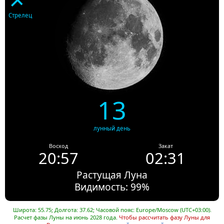
Стрелец
13
лунный день
Восход
Закат
20:57
02:31
Растущая Луна
Видимость: 99%
Широта: 55.75; Долгота: 37.62; Часовой пояс: Europe/Moscow (UTC+03:00).
Расчет фазы Луны на июнь 2028 года.
Чтобы рассчитать фазу Луны для