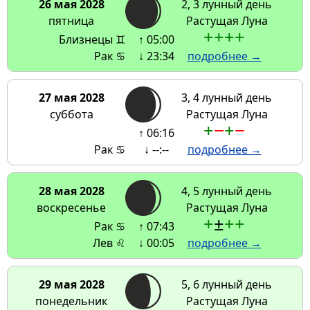
26 мая 2028
2, 3 лунный день
пятница
Растущая Луна
+
+
+
+
Близнецы ♊
↑ 05:00
Рак ♋
↓ 23:34
подробнее →
27 мая 2028
3, 4 лунный день
суббота
Растущая Луна
+
−
+
−
↑ 06:16
Рак ♋
↓ --:--
подробнее →
28 мая 2028
4, 5 лунный день
воскресенье
Растущая Луна
+
±
+
+
Рак ♋
↑ 07:43
Лев ♌
↓ 00:05
подробнее →
29 мая 2028
5, 6 лунный день
понедельник
Растущая Луна