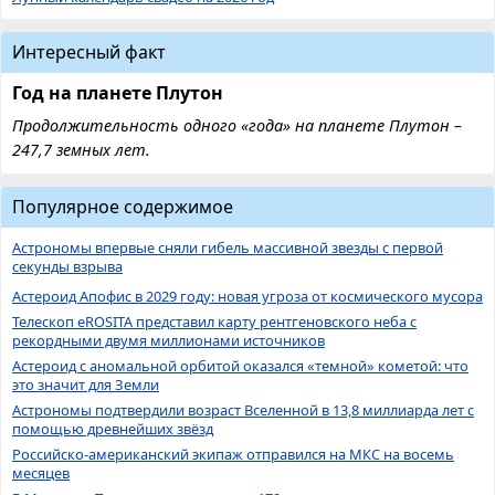
Интересный факт
Год на планете Плутон
Продолжительность одного «года» на планете Плутон –
247,7 земных лет.
Популярное содержимое
Астрономы впервые сняли гибель массивной звезды с первой
секунды взрыва
Астероид Апофис в 2029 году: новая угроза от космического мусора
Телескоп eROSITA представил карту рентгеновского неба с
рекордными двумя миллионами источников
Астероид с аномальной орбитой оказался «темной» кометой: что
это значит для Земли
Астрономы подтвердили возраст Вселенной в 13,8 миллиарда лет с
помощью древнейших звёзд
Российско-американский экипаж отправился на МКС на восемь
месяцев