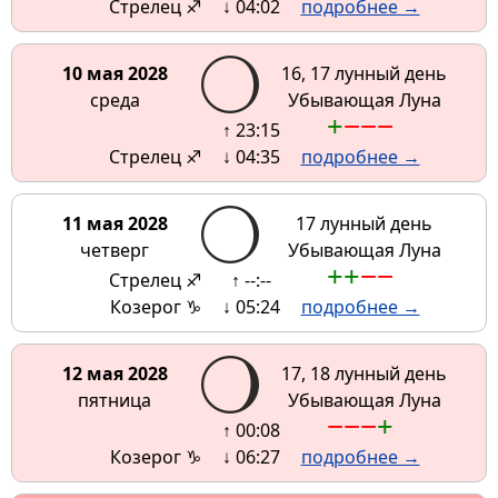
Стрелец ♐
↓ 04:02
подробнее →
10 мая 2028
16, 17 лунный день
среда
Убывающая Луна
+
−
−
−
↑ 23:15
Стрелец ♐
↓ 04:35
подробнее →
11 мая 2028
17 лунный день
четверг
Убывающая Луна
+
+
−
−
Стрелец ♐
↑ --:--
Козерог ♑
↓ 05:24
подробнее →
12 мая 2028
17, 18 лунный день
пятница
Убывающая Луна
−
−
−
+
↑ 00:08
Козерог ♑
↓ 06:27
подробнее →