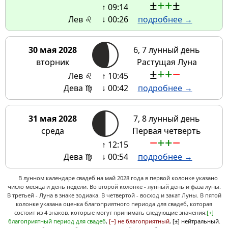
±
+
+
±
↑ 09:14
Лев ♌
↓ 00:26
подробнее →
30 мая 2028
6, 7 лунный день
вторник
Растущая Луна
±
+
+
−
Лев ♌
↑ 10:45
Дева ♍
↓ 00:42
подробнее →
31 мая 2028
7, 8 лунный день
среда
Первая четверть
−
+
+
−
↑ 12:15
Дева ♍
↓ 00:54
подробнее →
В лунном календаре свадеб на май 2028 года в первой колонке указано
число месяца и день недели. Во второй колонке - лунный день и фаза луны.
В третьей - Луна в знаке зодиака. В четвертой - восход и закат Луны. В пятой
колонке указана оценка благоприятного периода для свадеб, которая
состоит из 4 знаков, которые могут принимать следующие значения:
[+]
благоприятный период для свадеб
,
[−] не благоприятный
,
[±] нейтральный
.