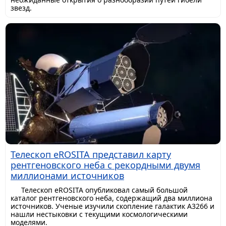
звезд.
Телескоп eROSITA представил карту
рентгеновского неба с рекордными двумя
миллионами источников
Телескоп eROSITA опубликовал самый большой
каталог рентгеновского неба, содержащий два миллиона
источников. Ученые изучили скопление галактик A3266 и
нашли нестыковки с текущими космологическими
моделями.