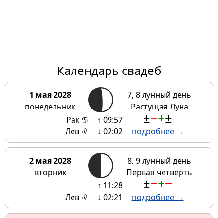
Календарь свадеб
1 мая 2028
7, 8 лунный день
понедельник
Растущая Луна
±
−
+
±
Рак ♋
↑ 09:57
Лев ♌
↓ 02:02
подробнее →
2 мая 2028
8, 9 лунный день
вторник
Первая четверть
±
−
+
−
↑ 11:28
Лев ♌
↓ 02:21
подробнее →