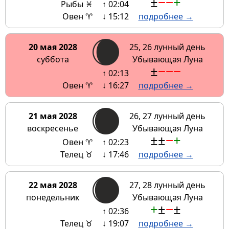
±
−
−
+
Рыбы ♓
↑ 02:04
Овен ♈
↓ 15:12
подробнее →
20 мая 2028
25, 26 лунный день
суббота
Убывающая Луна
±
−
−
−
↑ 02:13
Овен ♈
↓ 16:27
подробнее →
21 мая 2028
26, 27 лунный день
воскресенье
Убывающая Луна
±
±
−
+
Овен ♈
↑ 02:23
Телец ♉
↓ 17:46
подробнее →
22 мая 2028
27, 28 лунный день
понедельник
Убывающая Луна
+
±
−
±
↑ 02:36
Телец ♉
↓ 19:07
подробнее →