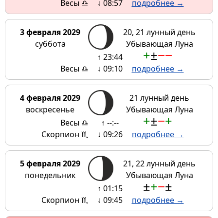
Весы ♎
↓ 08:57
подробнее →
3 февраля 2029
20, 21 лунный день
суббота
Убывающая Луна
+
±
−
−
↑ 23:44
Весы ♎
↓ 09:10
подробнее →
4 февраля 2029
21 лунный день
воскресенье
Убывающая Луна
+
±
−
+
Весы ♎
↑ --:--
Скорпион ♏
↓ 09:26
подробнее →
5 февраля 2029
21, 22 лунный день
понедельник
Убывающая Луна
±
+
−
±
↑ 01:15
Скорпион ♏
↓ 09:45
подробнее →