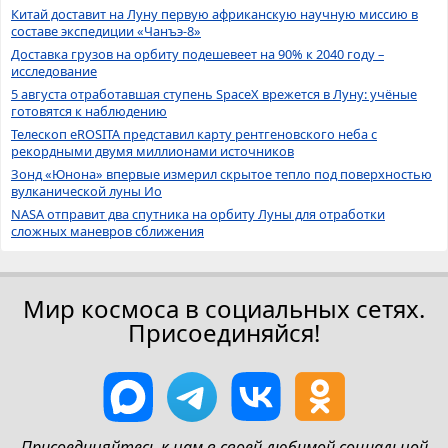
Китай доставит на Луну первую африканскую научную миссию в
составе экспедиции «Чанъэ-8»
Доставка грузов на орбиту подешевеет на 90% к 2040 году –
исследование
5 августа отработавшая ступень SpaceX врежется в Луну: учёные
готовятся к наблюдению
Телескоп eROSITA представил карту рентгеновского неба с
рекордными двумя миллионами источников
Зонд «Юнона» впервые измерил скрытое тепло под поверхностью
вулканической луны Ио
NASA отправит два спутника на орбиту Луны для отработки
сложных маневров сближения
Мир космоса в социальных сетях.
Присоединяйся!
Присоединяйтесь к нам в своей любимой социальной