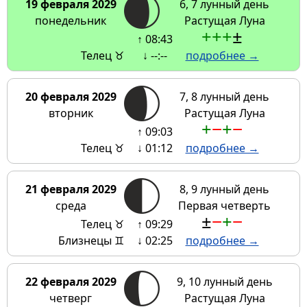
19 февраля 2029
6, 7 лунный день
понедельник
Растущая Луна
+
+
+
±
↑ 08:43
Телец ♉
↓ --:--
подробнее →
20 февраля 2029
7, 8 лунный день
вторник
Растущая Луна
+
−
+
−
↑ 09:03
Телец ♉
↓ 01:12
подробнее →
21 февраля 2029
8, 9 лунный день
среда
Первая четверть
±
−
+
−
Телец ♉
↑ 09:29
Близнецы ♊
↓ 02:25
подробнее →
22 февраля 2029
9, 10 лунный день
четверг
Растущая Луна