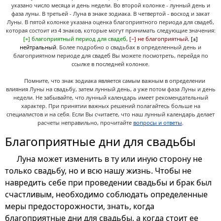
указано число месяца и день недели. Во второй колонке - лунный день и
фаза луны. В третьей - Луна в знаке зодиака. В четвертой - восход и закат
Луны. В пятой колонке указана оценка благоприятного периода для свадеб,
которая состоит из 4 знаков, которые могут принимать следующие значения:
[+] благоприятный период для свадеб
,
[−] не благоприятный
,
[±]
нейтральный
. Более подробно о свадьбах в определенный день и
благоприятном периоде для свадеб Вы можете посмотреть, перейдя по
ссылке в последней колонке.
Помните, что знак зодиака является самым важным в определении
влияния Луны на свадьбу, затем лунный день, а уже потом фаза Луны и день
недели. Не забывайте, что лунный календарь имеет рекомендательный
характер. При принятии важных решений полагайтесь больше на
специалистов и на себя. Если Вы считаете, что наш лунный календарь делает
расчеты неправильно, прочитайте
вопросы и ответы
.
Благоприятные дни для свадьбы
Луна может изменить в ту или иную сторону не
только свадьбу, но и всю нашу жизнь. Чтобы не
навредить себе при проведении свадьбы и брак был
счастливым, необходимо соблюдать определенные
меры предосторожности, знать, когда
благоприятные дни для свадьбы, а когда стоит ее