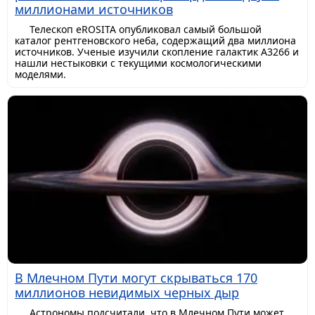
миллионами источников
Телескоп eROSITA опубликовал самый большой
каталог рентгеновского неба, содержащий два миллиона
источников. Ученые изучили скопление галактик A3266 и
нашли нестыковки с текущими космологическими
моделями.
В Млечном Пути могут скрываться 170
миллионов невидимых черных дыр
Астрономы подсчитали, что в Млечном Пути может