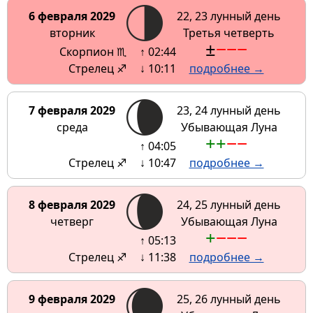
6 февраля 2029
22, 23 лунный день
вторник
Третья четверть
±
−
−
−
Скорпион ♏
↑ 02:44
Стрелец ♐
↓ 10:11
подробнее →
7 февраля 2029
23, 24 лунный день
среда
Убывающая Луна
+
+
−
−
↑ 04:05
Стрелец ♐
↓ 10:47
подробнее →
8 февраля 2029
24, 25 лунный день
четверг
Убывающая Луна
+
−
−
−
↑ 05:13
Стрелец ♐
↓ 11:38
подробнее →
9 февраля 2029
25, 26 лунный день