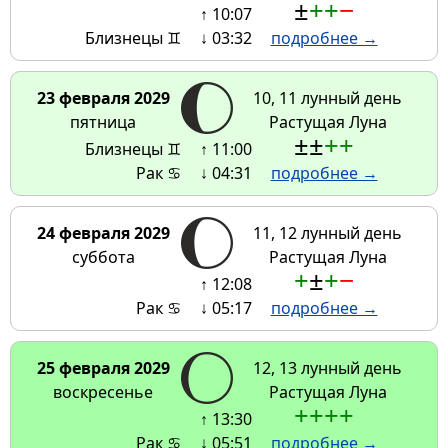
±
+
+
−
↑ 10:07
Близнецы ♊
↓ 03:32
подробнее →
23 февраля 2029
10, 11 лунный день
пятница
Растущая Луна
±
±
+
+
Близнецы ♊
↑ 11:00
Рак ♋
↓ 04:31
подробнее →
24 февраля 2029
11, 12 лунный день
суббота
Растущая Луна
+
±
+
−
↑ 12:08
Рак ♋
↓ 05:17
подробнее →
25 февраля 2029
12, 13 лунный день
воскресенье
Растущая Луна
+
+
+
+
↑ 13:30
Рак ♋
↓ 05:51
подробнее →