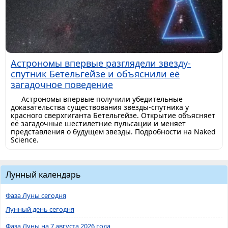
Астрономы впервые разглядели звезду-
спутник Бетельгейзе и объяснили её
загадочное поведение
Астрономы впервые получили убедительные
доказательства существования звезды-спутника у
красного сверхгиганта Бетельгейзе. Открытие объясняет
её загадочные шестилетние пульсации и меняет
представления о будущем звезды. Подробности на Naked
Science.
Лунный календарь
Фаза Луны сегодня
Лунный день сегодня
Фаза Луны на 7 августа 2026 года