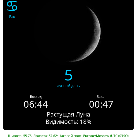
♋
Рак
5
лунный день
Восход
Закат
06:44
00:47
Растущая Луна
Видимость: 18%
Широта: 55.75; Долгота: 37.62; Часовой пояс: Europe/Moscow (UTC+03:00).