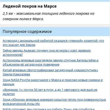
Леденой покров на Марсе
2,5 км – максимальная толщина ледяного покрова на
северном полюсе Марса.
Популярное содержимое
Астероид с аномальной орбитой оказался «темной» кометой: что
это значит для Земли
Тайна звезды Акамар: почему она исчезла с карт древних
астрономов?
Астрономы впервые разглядели звезду-спутник Бетельгейзе и
объяснили её загадочное поведение
Китай впервые сфотографировал загадочный «квазиспутник»
Земли Камоалева
Зонд NASA Psyche разогнался у Марса и прислал новые снимки и
данные
«Вояджер-1»: почти 50 лет в пути, а до 1 светового дня ещё не
долетел
Зонд «Юнона» впервые измерил скрытое тепло под поверхностью
вулканической луны Ио
NASA отправит два спутника на орбиту Луны для отработки