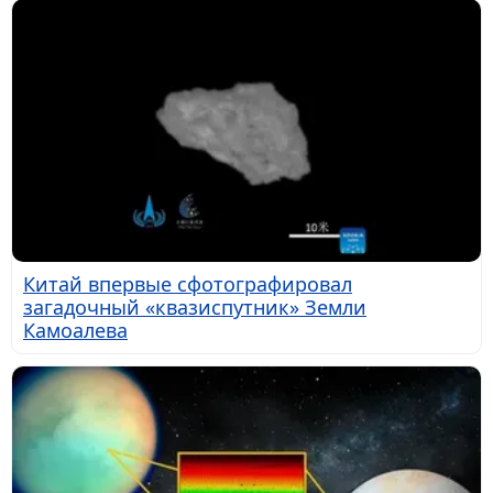
Китай впервые сфотографировал
загадочный «квазиспутник» Земли
Камоалева