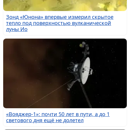
Зонд «Юнона» впервые измерил скрытое
тепло под поверхностью вулканической
луны Ио
«Вояджер-1»: почти 50 лет в пути, а до 1
светового дня ещё не долетел