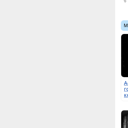
М
А
г
к