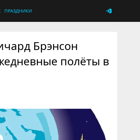
К
ПРАЗДНИКИ
ичард Брэнсон
жедневные полёты в