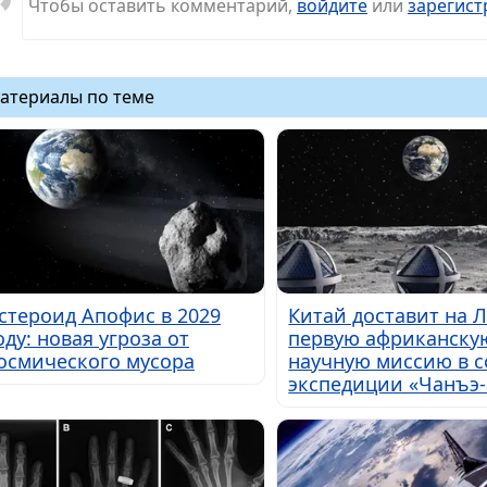
Чтобы оставить комментарий,
войдите
или
зарегист
атериалы по теме
стероид Апофис в 2029
Китай доставит на 
оду: новая угроза от
первую африканску
осмического мусора
научную миссию в с
экспедиции «Чанъэ-