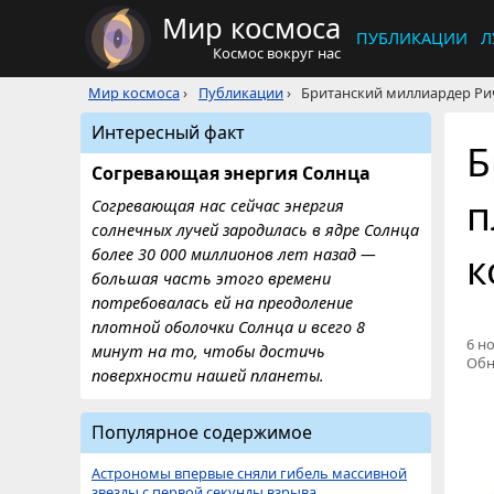
Мир космоса
ПУБЛИКАЦИИ
Л
Космос вокруг нас
Мир космоса
›
Публикации
›
Британский миллиардер Ри
Интересный факт
Б
Согревающая энергия Солнца
п
Согревающая нас сейчас энергия
солнечных лучей зародилась в ядре Солнца
к
более 30 000 миллионов лет назад —
большая часть этого времени
потребовалась ей на преодоление
плотной оболочки Солнца и всего 8
6 но
минут на то, чтобы достичь
Обн
поверхности нашей планеты.
Популярное содержимое
Астрономы впервые сняли гибель массивной
звезды с первой секунды взрыва