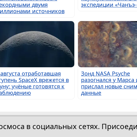
екордными двумя
экспедиции «Чанъэ-
иллионами источников
 августа отработавшая
Зонд NASA Psyche
тупень SpaceX врежется в
разогнался у Марса 
уну: учёные готовятся к
прислал новые сним
аблюдению
данные
осмоса в социальных сетях. Присоеди