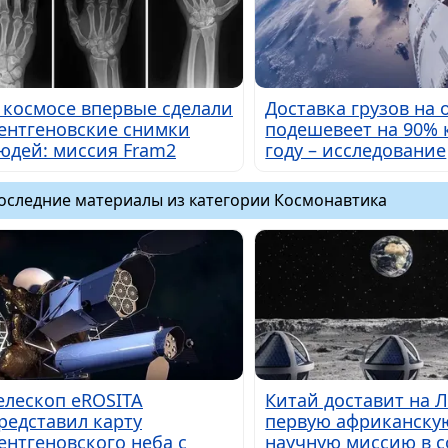
 космосе впервые сделали
Доставка грузов на 
ентгеновские снимки
подешевеет на 90% 
юдей: миссия Fram2
году – исследование
оследние материалы из категории Космонавтика
елескоп eROSITA
Китай доставит на 
редставил карту
первую африканску
ентгеновского неба с
научную миссию в с