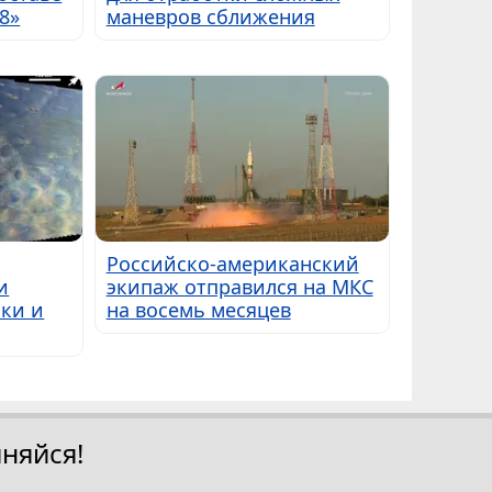
8»
маневров сближения
Российско-американский
и
экипаж отправился на МКС
ки и
на восемь месяцев
няйся!