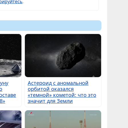
рируйтесь
.
Луну
Астероид с аномальной
ю
орбитой оказался
оставе
«темной» кометой: что это
8»
значит для Земли