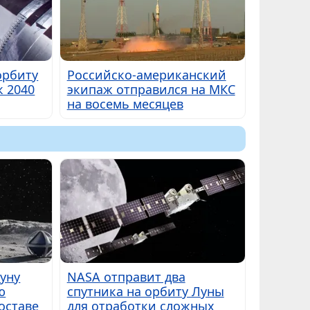
орбиту
Российско-американский
к 2040
экипаж отправился на МКС
на восемь месяцев
Луну
NASA отправит два
ю
спутника на орбиту Луны
оставе
для отработки сложных