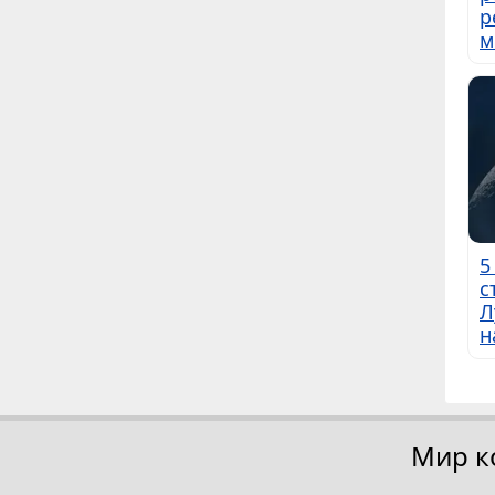
р
м
5
с
Л
н
Мир к