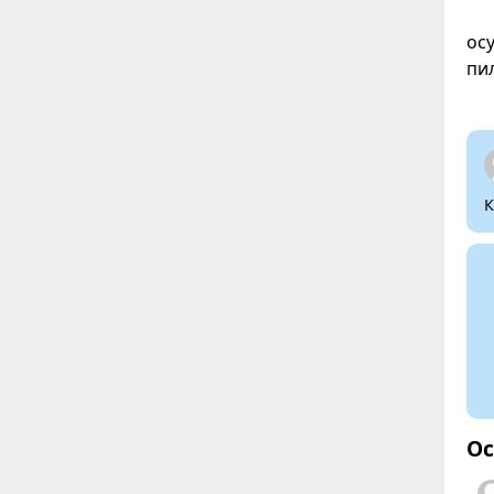
ос
пи
К
Ос