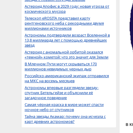
Астероид Апофис в 2029 году: новая угроза от
космического мусора
Телескоп eROSITA представил карту
рентгеновского неба с рекордными двумя
миллионами источников
Астрономы подтвердили возраст Вселенной в
13,8 миллиарда лет с помощью древнейших
звёзд
Астероид с аномальной орбитой оказался
«темной» кометой: что это значит для Земли
В Млечном Пути могут скрываться 170
миллионов невидимых черных дыр
Российско-американский экипаж отправился
на МКС на восемь месяцев
Астрономы впервые разглядели звезду-
спутник Бетельгейзе и объяснили её
загадочное поведение
Самая чёрная краска в мире может спасти
ночное небо от спутников
Тайна звезды Акамар: почему она исчезла с
карт древних астрономов?
в 