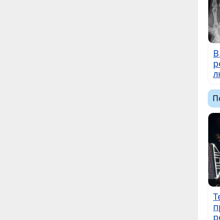
В
р
л
П
Т
п
р