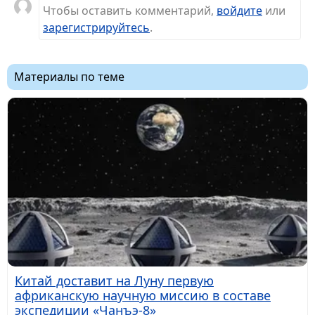
Чтобы оставить комментарий,
войдите
или
зарегистрируйтесь
.
Материалы по теме
Китай доставит на Луну первую
африканскую научную миссию в составе
экспедиции «Чанъэ-8»