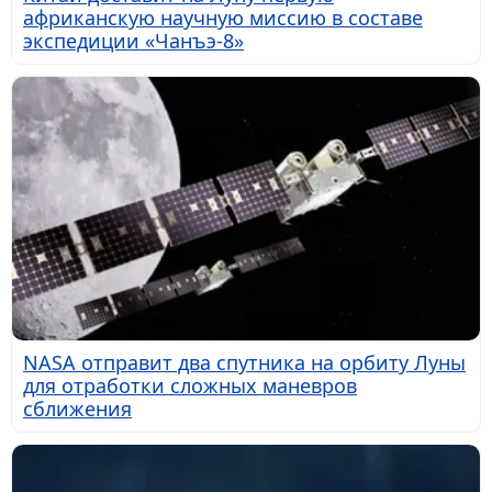
африканскую научную миссию в составе
экспедиции «Чанъэ-8»
NASA отправит два спутника на орбиту Луны
для отработки сложных маневров
сближения