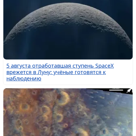
5 августа отработавшая ступень SpaceX
врежется в Луну: учёные готовятся к
наблюдению