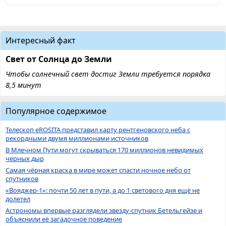
Интересный факт
Свет от Солнца до Земли
Чтобы солнечный свет достиг Земли требуется порядка
8,5 минут
Популярное содержимое
Телескоп eROSITA представил карту рентгеновского неба с
рекордными двумя миллионами источников
В Млечном Пути могут скрываться 170 миллионов невидимых
черных дыр
Самая чёрная краска в мире может спасти ночное небо от
спутников
«Вояджер-1»: почти 50 лет в пути, а до 1 светового дня ещё не
долетел
Астрономы впервые разглядели звезду-спутник Бетельгейзе и
объяснили её загадочное поведение