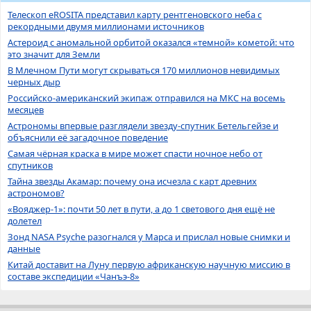
Телескоп eROSITA представил карту рентгеновского неба с
рекордными двумя миллионами источников
Астероид с аномальной орбитой оказался «темной» кометой: что
это значит для Земли
В Млечном Пути могут скрываться 170 миллионов невидимых
черных дыр
Российско-американский экипаж отправился на МКС на восемь
месяцев
Астрономы впервые разглядели звезду-спутник Бетельгейзе и
объяснили её загадочное поведение
Самая чёрная краска в мире может спасти ночное небо от
спутников
Тайна звезды Акамар: почему она исчезла с карт древних
астрономов?
«Вояджер-1»: почти 50 лет в пути, а до 1 светового дня ещё не
долетел
Зонд NASA Psyche разогнался у Марса и прислал новые снимки и
данные
Китай доставит на Луну первую африканскую научную миссию в
составе экспедиции «Чанъэ-8»