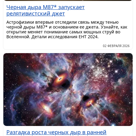
Черная дыра M87* запускает
релятивистский джет
Астрофизики впервые отследили связь между тенью
черной дыры M87* и основанием ее джета. Узнайте, как
открытие меняет понимание самых мощных струй во
Вселенной. Детали исследования EHT 2024.
02 ФЕВРАЛЯ 2026
Разгадка роста черных дыр в ранней