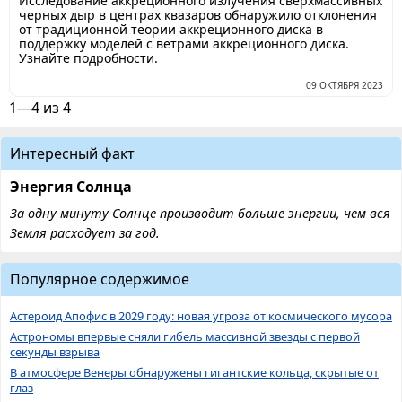
Исследование аккреционного излучения сверхмассивных
черных дыр в центрах квазаров обнаружило отклонения
от традиционной теории аккреционного диска в
поддержку моделей с ветрами аккреционного диска.
Узнайте подробности.
09 ОКТЯБРЯ 2023
1—4 из 4
Интересный факт
Энергия Солнца
За одну минуту Солнце производит больше энергии, чем вся
Земля расходует за год.
Популярное содержимое
Астероид Апофис в 2029 году: новая угроза от космического мусора
Астрономы впервые сняли гибель массивной звезды с первой
секунды взрыва
В атмосфере Венеры обнаружены гигантские кольца, скрытые от
глаз