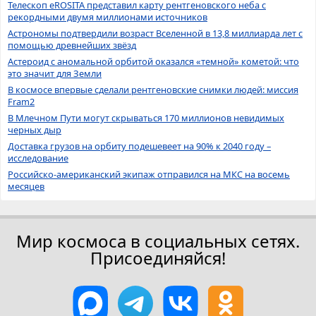
Телескоп eROSITA представил карту рентгеновского неба с
рекордными двумя миллионами источников
Астрономы подтвердили возраст Вселенной в 13,8 миллиарда лет с
помощью древнейших звёзд
Астероид с аномальной орбитой оказался «темной» кометой: что
это значит для Земли
В космосе впервые сделали рентгеновские снимки людей: миссия
Fram2
В Млечном Пути могут скрываться 170 миллионов невидимых
черных дыр
Доставка грузов на орбиту подешевеет на 90% к 2040 году –
исследование
Российско-американский экипаж отправился на МКС на восемь
месяцев
Мир космоса в социальных сетях.
Присоединяйся!