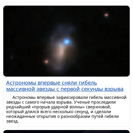
Астрономы впервые сняли гибель
массивной звезды с первой секунды взрыва
Астрономы впервые зафиксировали гибель массивной
звезды с самого начала взрыва. Ученые проследили
редчайший «прорыв ударной волны» сверхновой,
который длился всего несколько секунд, и сделали
неожиданные открытия о разнообразии путей гибели
звезд.