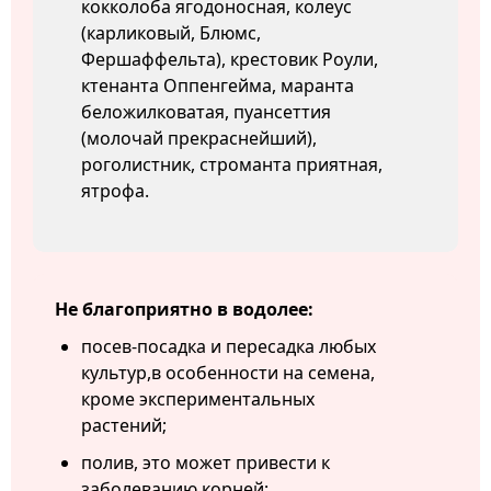
кокколоба ягодоносная, колеус
(карликовый, Блюмс,
Фершаффельта), крестовик Роули,
ктенанта Оппенгейма, маранта
беложилковатая, пуансеттия
(молочай прекраснейший),
роголистник, строманта приятная,
ятрофа.
Не благоприятно в водолее:
посев-посадка и пересадка любых
культур,в особенности на семена,
кроме экспериментальных
растений;
полив, это может привести к
заболеванию корней;