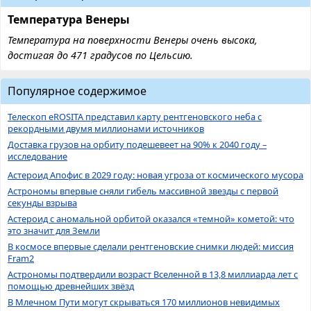
Температура Венеры
Температура на поверхности Венеры очень высока,
достигая до 471 градусов по Цельсию.
Популярное содержимое
Телескоп eROSITA представил карту рентгеновского неба с
рекордными двумя миллионами источников
Доставка грузов на орбиту подешевеет на 90% к 2040 году –
исследование
Астероид Апофис в 2029 году: новая угроза от космического мусора
Астрономы впервые сняли гибель массивной звезды с первой
секунды взрыва
Астероид с аномальной орбитой оказался «темной» кометой: что
это значит для Земли
В космосе впервые сделали рентгеновские снимки людей: миссия
Fram2
Астрономы подтвердили возраст Вселенной в 13,8 миллиарда лет с
помощью древнейших звёзд
В Млечном Пути могут скрываться 170 миллионов невидимых