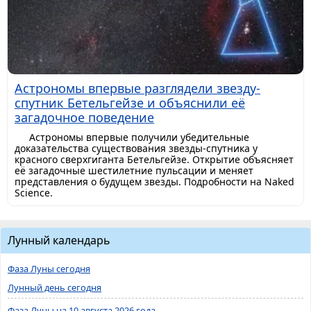
Астрономы впервые разглядели звезду-
спутник Бетельгейзе и объяснили её
загадочное поведение
Астрономы впервые получили убедительные
доказательства существования звезды-спутника у
красного сверхгиганта Бетельгейзе. Открытие объясняет
её загадочные шестилетние пульсации и меняет
представления о будущем звезды. Подробности на Naked
Science.
Лунный календарь
Фаза Луны сегодня
Лунный день сегодня
Фаза Луны на 10 августа 2026 года