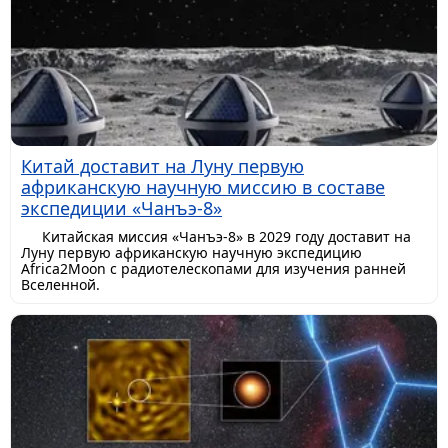
Китай доставит на Луну первую
африканскую научную миссию в составе
экспедиции «Чанъэ-8»
Китайская миссия «Чанъэ-8» в 2029 году доставит на
Луну первую африканскую научную экспедицию
Africa2Moon с радиотелескопами для изучения ранней
Вселенной.