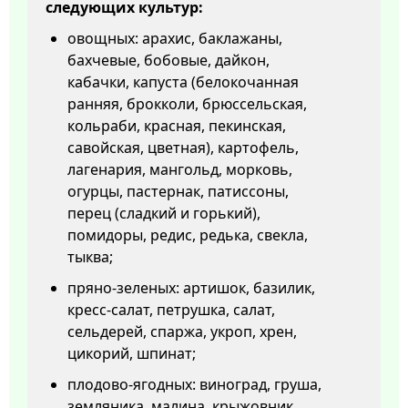
следующих культур:
овощных: арахис, баклажаны,
бахчевые, бобовые, дайкон,
кабачки, капуста (белокочанная
ранняя, брокколи, брюссельская,
кольраби, красная, пекинская,
савойская, цветная), картофель,
лагенария, мангольд, морковь,
огурцы, пастернак, патиссоны,
перец (сладкий и горький),
помидоры, редис, редька, свекла,
тыква;
пряно-зеленых: артишок, базилик,
кресс-салат, петрушка, салат,
сельдерей, спаржа, укроп, хрен,
цикорий, шпинат;
плодово-ягодных: виноград, груша,
земляника, малина, крыжовник,