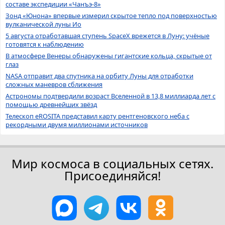
составе экспедиции «Чанъэ-8»
Зонд «Юнона» впервые измерил скрытое тепло под поверхностью
вулканической луны Ио
5 августа отработавшая ступень SpaceX врежется в Луну: учёные
готовятся к наблюдению
В атмосфере Венеры обнаружены гигантские кольца, скрытые от
глаз
NASA отправит два спутника на орбиту Луны для отработки
сложных маневров сближения
Астрономы подтвердили возраст Вселенной в 13,8 миллиарда лет с
помощью древнейших звёзд
Телескоп eROSITA представил карту рентгеновского неба с
рекордными двумя миллионами источников
Мир космоса в социальных сетях.
Присоединяйся!