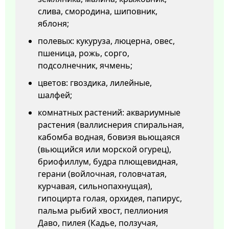
слива, смородина, шиповник,
яблоня;
полевых: кукуруза, люцерна, овес,
пшеница, рожь, сорго,
подсолнечник, ячмень;
цветов: гвоздика, лилейные,
шалфей;
комнатных растений: аквариумные
растения (валлиснерия спиральная,
кабомба водная, бовиэя вьющаяся
(вьющийся или морской огурец),
бриофиллум, будра плющевидная,
герани (войлочная, головчатая,
курчавая, сильнопахнущая),
гипоцирта голая, орхидея, папирус,
пальма рыбий хвост, пеллиония
Даво, пилея (Кадье, ползучая,