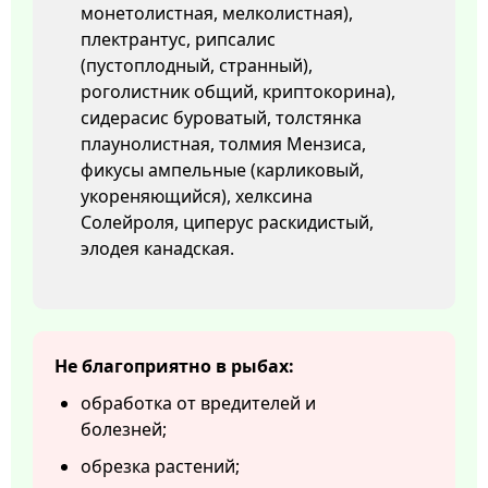
монетолистная, мелколистная),
плектрантус, рипсалис
(пустоплодный, странный),
роголистник общий, криптокорина),
сидерасис буроватый, толстянка
плаунолистная, толмия Мензиса,
фикусы ампельные (карликовый,
укореняющийся), хелксина
Солейроля, циперус раскидистый,
элодея канадская.
Не благоприятно в рыбах:
обработка от вредителей и
болезней;
обрезка растений;