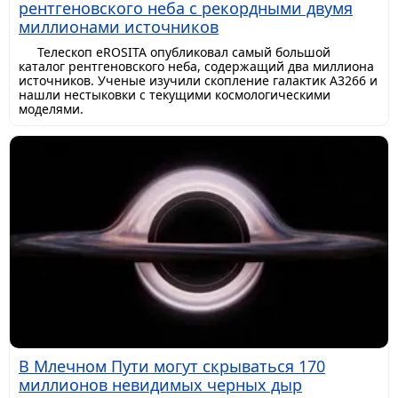
рентгеновского неба с рекордными двумя
миллионами источников
Телескоп eROSITA опубликовал самый большой
каталог рентгеновского неба, содержащий два миллиона
источников. Ученые изучили скопление галактик A3266 и
нашли нестыковки с текущими космологическими
моделями.
В Млечном Пути могут скрываться 170
миллионов невидимых черных дыр