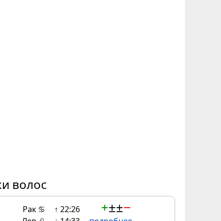
ки волос
+
±
±
−
Рак ♋
↑ 22:26