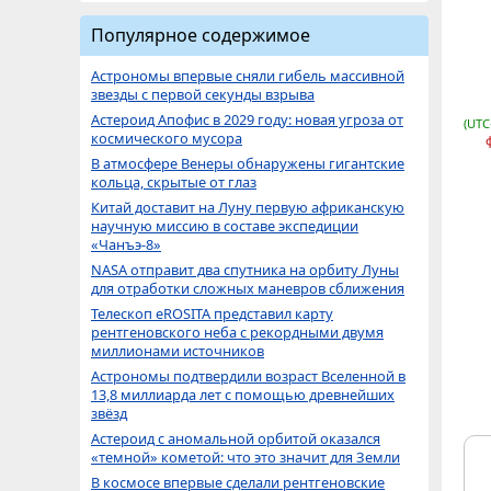
Популярное содержимое
Астрономы впервые сняли гибель массивной
звезды с первой секунды взрыва
Астероид Апофис в 2029 году: новая угроза от
(UTC
космического мусора
В атмосфере Венеры обнаружены гигантские
кольца, скрытые от глаз
Китай доставит на Луну первую африканскую
научную миссию в составе экспедиции
«Чанъэ-8»
NASA отправит два спутника на орбиту Луны
для отработки сложных маневров сближения
Телескоп eROSITA представил карту
рентгеновского неба с рекордными двумя
миллионами источников
Астрономы подтвердили возраст Вселенной в
13,8 миллиарда лет с помощью древнейших
звёзд
Астероид с аномальной орбитой оказался
«темной» кометой: что это значит для Земли
В космосе впервые сделали рентгеновские