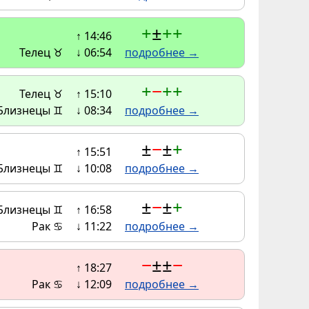
+
±
+
+
↑ 14:46
Телец ♉
↓ 06:54
подробнее →
+
−
+
+
Телец ♉
↑ 15:10
Близнецы ♊
↓ 08:34
подробнее →
±
−
±
+
↑ 15:51
Близнецы ♊
↓ 10:08
подробнее →
±
−
±
+
Близнецы ♊
↑ 16:58
Рак ♋
↓ 11:22
подробнее →
−
±
±
−
↑ 18:27
Рак ♋
↓ 12:09
подробнее →