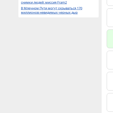
снимки людей: миссия Fram2
В Млечном Пути могут скрываться 170
миллионов невидимых черных дыр