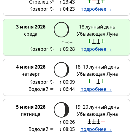
+
−
±
+
Стрелец ♐
↑ 23:43
Козерог ♑
↓ 04:23
подробнее →
3 июня 2026
18 лунный день
среда
Убывающая Луна
+
±
±
+
↑ --:--
Козерог ♑
↓ 05:28
подробнее →
4 июня 2026
18, 19 лунный день
четверг
Убывающая Луна
+
−
±
+
Козерог ♑
↑ 00:09
Водолей ♒
↓ 06:44
подробнее →
5 июня 2026
19, 20 лунный день
пятница
Убывающая Луна
±
±
±
−
↑ 00:26
Водолей ♒
↓ 08:05
подробнее →