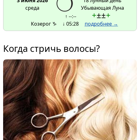
3 июня 2026
18 лунный день
среда
Убывающая Луна
+
±
±
+
↑ --:--
Козерог ♑
↓ 05:28
подробнее →
Когда стричь волосы?