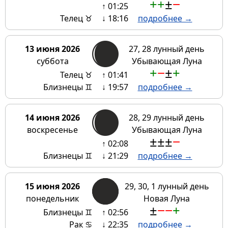
+
+
±
−
↑ 01:25
Телец ♉
↓ 18:16
подробнее →
13 июня 2026
27, 28 лунный день
суббота
Убывающая Луна
+
−
±
+
Телец ♉
↑ 01:41
Близнецы ♊
↓ 19:57
подробнее →
14 июня 2026
28, 29 лунный день
воскресенье
Убывающая Луна
±
±
±
−
↑ 02:08
Близнецы ♊
↓ 21:29
подробнее →
15 июня 2026
29, 30, 1 лунный день
понедельник
Новая Луна
±
−
−
+
Близнецы ♊
↑ 02:56
Рак ♋
↓ 22:35
подробнее →