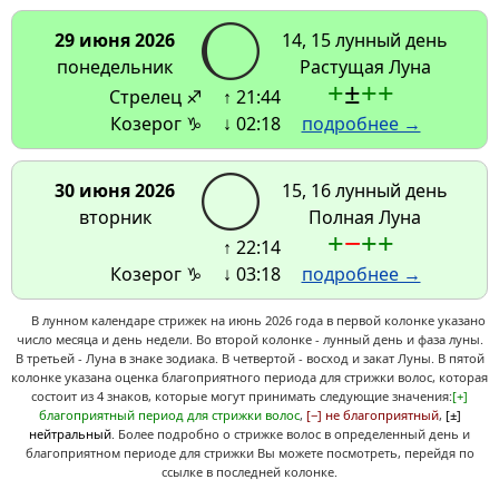
29 июня 2026
14, 15 лунный день
понедельник
Растущая Луна
+
±
+
+
Стрелец ♐
↑ 21:44
Козерог ♑
↓ 02:18
подробнее →
30 июня 2026
15, 16 лунный день
вторник
Полная Луна
+
−
+
+
↑ 22:14
Козерог ♑
↓ 03:18
подробнее →
В лунном календаре стрижек на июнь 2026 года в первой колонке указано
число месяца и день недели. Во второй колонке - лунный день и фаза луны.
В третьей - Луна в знаке зодиака. В четвертой - восход и закат Луны. В пятой
колонке указана оценка благоприятного периода для стрижки волос, которая
состоит из 4 знаков, которые могут принимать следующие значения:
[+]
благоприятный период для стрижки волос
,
[−] не благоприятный
,
[±]
нейтральный
. Более подробно о стрижке волос в определенный день и
благоприятном периоде для стрижки Вы можете посмотреть, перейдя по
ссылке в последней колонке.