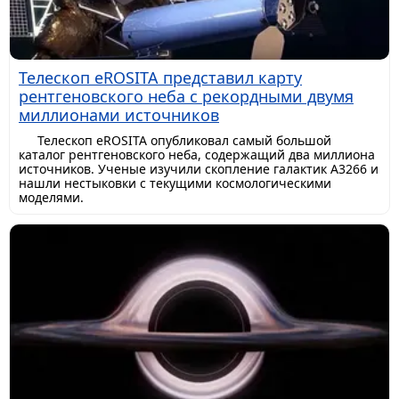
Телескоп eROSITA представил карту
рентгеновского неба с рекордными двумя
миллионами источников
Телескоп eROSITA опубликовал самый большой
каталог рентгеновского неба, содержащий два миллиона
источников. Ученые изучили скопление галактик A3266 и
нашли нестыковки с текущими космологическими
моделями.