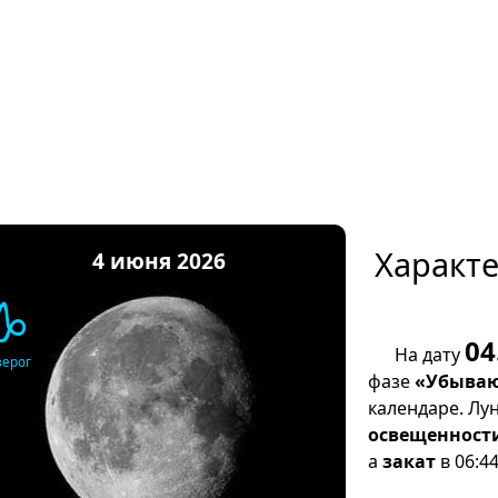
Характ
4 июня 2026
♑
04
На дату
зерог
фазе
«Убываю
календаре. Лу
освещенност
а
закат
в 06:44