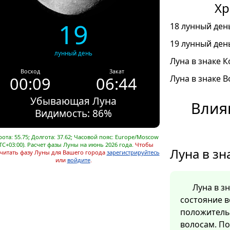
Хр
19
18 лунный день
19 лунный день
лунный день
Луна в знаке К
Восход
Закат
00:09
06:44
Луна в знаке В
Убывающая Луна
Влия
Видимость: 86%
ота: 55.75; Долгота: 37.62; Часовой пояс: Europe/Moscow
TC+03:00). Расчет фазы Луны на июнь 2026 года.
Чтобы
Луна в зн
читать фазу Луны для Вашего города
зарегистрируйтесь
или
войдите
.
Луна в з
состояние в
положительн
волосам. По