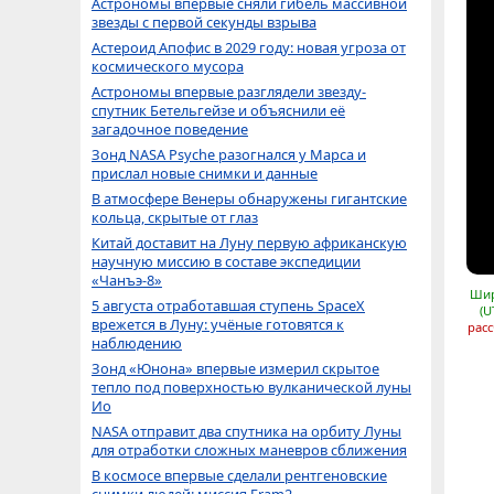
Астрономы впервые сняли гибель массивной
звезды с первой секунды взрыва
Астероид Апофис в 2029 году: новая угроза от
космического мусора
Астрономы впервые разглядели звезду-
спутник Бетельгейзе и объяснили её
загадочное поведение
Зонд NASA Psyche разогнался у Марса и
прислал новые снимки и данные
В атмосфере Венеры обнаружены гигантские
кольца, скрытые от глаз
Китай доставит на Луну первую африканскую
научную миссию в составе экспедиции
«Чанъэ-8»
Шир
5 августа отработавшая ступень SpaceX
(U
врежется в Луну: учёные готовятся к
расс
наблюдению
Зонд «Юнона» впервые измерил скрытое
тепло под поверхностью вулканической луны
Ио
NASA отправит два спутника на орбиту Луны
для отработки сложных маневров сближения
В космосе впервые сделали рентгеновские