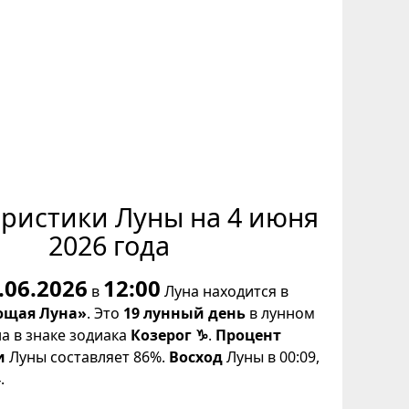
еристики Луны на 4 июня
2026 года
.06.2026
12:00
в
Луна находится в
щая Луна»
. Это
19 лунный день
в лунном
на в знаке зодиака
Козерог ♑
.
Процент
и
Луны составляет 86%.
Восход
Луны в 00:09,
.