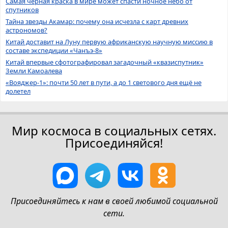
Самая чёрная краска в мире может спасти ночное небо от
спутников
Тайна звезды Акамар: почему она исчезла с карт древних
астрономов?
Китай доставит на Луну первую африканскую научную миссию в
составе экспедиции «Чанъэ-8»
Китай впервые сфотографировал загадочный «квазиспутник»
Земли Камоалева
«Вояджер-1»: почти 50 лет в пути, а до 1 светового дня ещё не
долетел
Мир космоса в социальных сетях.
Присоединяйся!
Присоединяйтесь к нам в своей любимой социальной
сети.