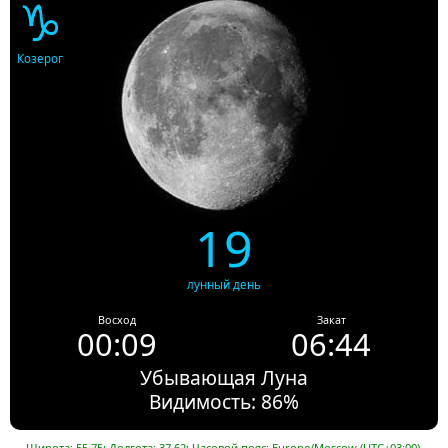
♑
Козерог
19
лунный день
Восход
Закат
00:09
06:44
Убывающая Луна
Видимость: 86%
Широта: 55.75; Долгота: 37.62; Часовой пояс: Europe/Moscow (UTC+03:00).