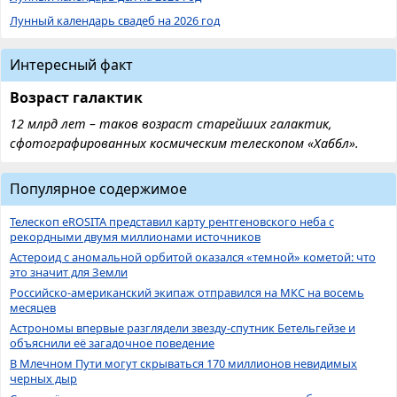
Лунный календарь свадеб на 2026 год
Интересный факт
Возраст галактик
12 млрд лет – таков возраст старейших галактик,
сфотографированных космическим телескопом «Хаббл».
Популярное содержимое
Телескоп eROSITA представил карту рентгеновского неба с
рекордными двумя миллионами источников
Астероид с аномальной орбитой оказался «темной» кометой: что
это значит для Земли
Российско-американский экипаж отправился на МКС на восемь
месяцев
Астрономы впервые разглядели звезду-спутник Бетельгейзе и
объяснили её загадочное поведение
В Млечном Пути могут скрываться 170 миллионов невидимых
черных дыр