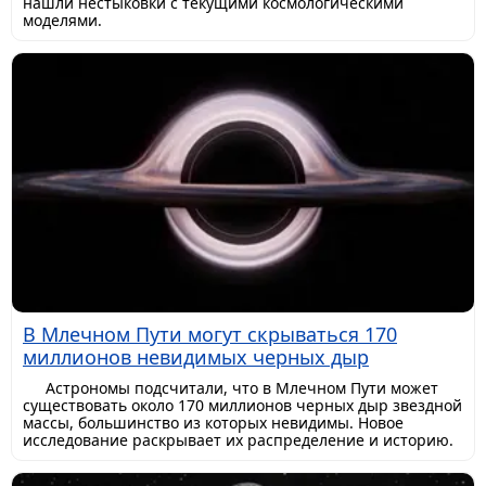
нашли нестыковки с текущими космологическими
моделями.
В Млечном Пути могут скрываться 170
миллионов невидимых черных дыр
Астрономы подсчитали, что в Млечном Пути может
существовать около 170 миллионов черных дыр звездной
массы, большинство из которых невидимы. Новое
исследование раскрывает их распределение и историю.