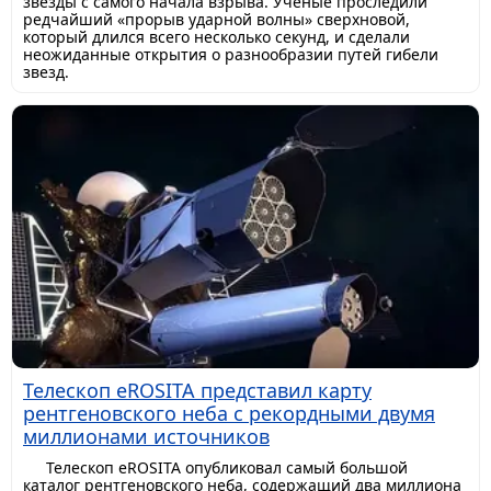
звезды с самого начала взрыва. Ученые проследили
редчайший «прорыв ударной волны» сверхновой,
который длился всего несколько секунд, и сделали
неожиданные открытия о разнообразии путей гибели
звезд.
Телескоп eROSITA представил карту
рентгеновского неба с рекордными двумя
миллионами источников
Телескоп eROSITA опубликовал самый большой
каталог рентгеновского неба, содержащий два миллиона