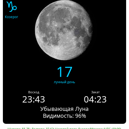
♑
Козерог
17
лунный день
Восход
Закат
23:43
04:23
Убывающая Луна
Видимость: 96%
Широта: 55.75; Долгота: 37.62; Часовой пояс: Europe/Moscow (UTC+03:00).