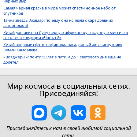
черных дыр
Самая чёрная краска в мире может спасти ночное небо от
спутников
Тайна звезды Акамар: почему она исчезла с карт древних
астрономов?
Китай доставит на Луну первую африканскую научную миссию в
составе экспедиции «Чанъэ-8»
Китай впервые сфотографировал загадочный «квазиспутник»
Земли Камоалева
«Вояджер-1»: почти 50 лет в пути, а до 1 светового дня ещё не
долетел
Мир космоса в социальных сетях.
Присоединяйся!
Присоединяйтесь к нам в своей любимой социальной
сети.