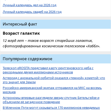
Лунный календарь дел на 2026 год
Лунный календарь свадеб на 2026 год
Интересный факт
Возраст галактик
12 млрд лет – таков возраст старейших галактик,
сфотографированных космическим телескопом «Хаббл».
Популярное содержимое
Телескоп eROSITA представил карту рентгеновского неба с
рекордными двумя миллионами источников
Астероид с аномальной орбитой оказался «темной» кометой: что
это значит для Земли
Российско-американский экипаж отправился на МКС на восемь
месяцев
Астрономы впервые разглядели звезду-спутник Бетельгейзе и
объяснили её загадочное поведение
В Млечном Пути могут скрываться 170 миллионов невидимых