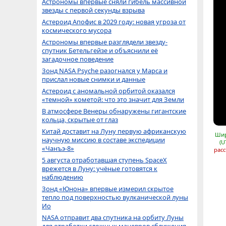
Астрономы впервые сняли гибель массивной
звезды с первой секунды взрыва
Астероид Апофис в 2029 году: новая угроза от
космического мусора
Астрономы впервые разглядели звезду-
спутник Бетельгейзе и объяснили её
загадочное поведение
Зонд NASA Psyche разогнался у Марса и
прислал новые снимки и данные
Астероид с аномальной орбитой оказался
«темной» кометой: что это значит для Земли
В атмосфере Венеры обнаружены гигантские
кольца, скрытые от глаз
Китай доставит на Луну первую африканскую
Шир
научную миссию в составе экспедиции
(U
«Чанъэ-8»
расс
5 августа отработавшая ступень SpaceX
врежется в Луну: учёные готовятся к
наблюдению
Зонд «Юнона» впервые измерил скрытое
тепло под поверхностью вулканической луны
Ио
NASA отправит два спутника на орбиту Луны