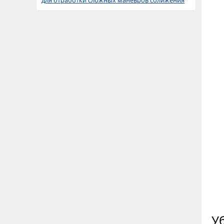
для отработки сложных маневров сближения
У