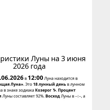
еристики Луны на 3 июня
2026 года
.06.2026
12:00
в
Луна находится в
щая Луна»
. Это
18 лунный день
в лунном
на в знаке зодиака
Козерог ♑
.
Процент
и
Луны составляет 92%.
Восход
Луны в --:--, а