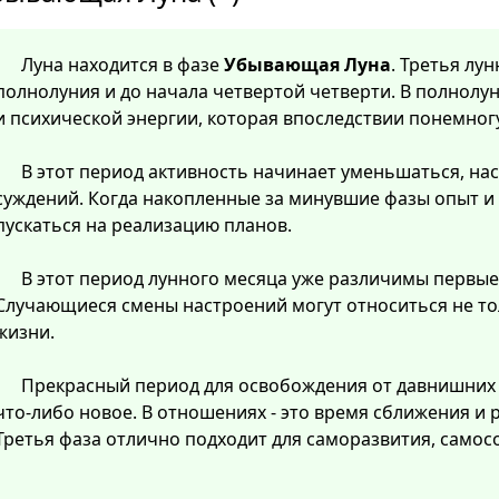
Луна находится в фазе
Убывающая Луна
. Третья лу
полнолуния и до начала четвертой четверти. В полнолу
и психической энергии, которая впоследствии понемног
В этот период активность начинает уменьшаться, нас
суждений. Когда накопленные за минувшие фазы опыт и
пускаться на реализацию планов.
В этот период лунного месяца уже различимы первые
Случающиеся смены настроений могут относиться не тол
жизни.
Прекрасный период для освобождения от давнишних
что-либо новое. В отношениях - это время сближения и
Третья фаза отлично подходит для саморазвития, самос