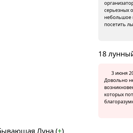
организато
серьезных о
небольшое 
посетить л
18 лунный
3 июня 20
Довольно н
возникнове
которых по
благоразумн
бывающая Луна (
+
)