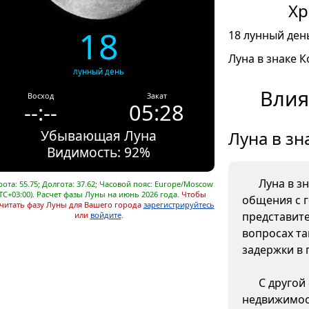
Хр
18
18 лунный день
Луна в знаке К
лунный день
Влия
Восход
Закат
--:--
05:28
Убывающая Луна
Луна в зн
Видимость: 92%
Луна в з
ота: 55.75; Долгота: 37.62; Часовой пояс: Europe/Moscow
TC+03:00). Расчет фазы Луны на июнь 2026 года.
Чтобы
общения с 
читать фазу Луны для Вашего города
зарегистрируйтесь
представите
или
войдите
.
вопросах та
задержки в 
С другой
недвижимос