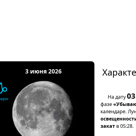
Характ
3 июня 2026
♑
03
На дату
зерог
фазе
«Убываю
календаре. Лу
освещенност
закат
в 05:28.