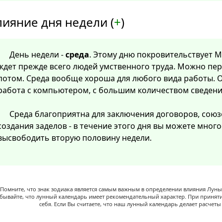
лияние дня недели (
+
)
День недели -
среда
. Этому дню покровительствует Ме
ждет прежде всего людей умственного труда. Можно пер
потом. Среда вообще хороша для любого вида работы. О
работа с компьютером, с большим количеством сведени
Среда благоприятна для заключения договоров, союз
создания заделов - в течение этого дня вы можете мног
высвободить вторую половину недели.
Помните, что знак зодиака является самым важным в определении влияния Луны,
абывайте, что лунный календарь имеет рекомендательный характер. При принят
себя. Если Вы считаете, что наш лунный календарь делает расчет