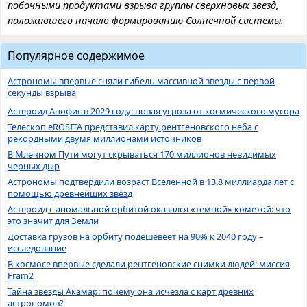
побочными продуктами взрыва группы сверхновых звезд,
положившего начало формированию Солнечной системы.
Популярное содержимое
Астрономы впервые сняли гибель массивной звезды с первой
секунды взрыва
Астероид Апофис в 2029 году: новая угроза от космического мусора
Телескоп eROSITA представил карту рентгеновского неба с
рекордными двумя миллионами источников
В Млечном Пути могут скрываться 170 миллионов невидимых
черных дыр
Астрономы подтвердили возраст Вселенной в 13,8 миллиарда лет с
помощью древнейших звёзд
Астероид с аномальной орбитой оказался «темной» кометой: что
это значит для Земли
Доставка грузов на орбиту подешевеет на 90% к 2040 году –
исследование
В космосе впервые сделали рентгеновские снимки людей: миссия
Fram2
Тайна звезды Акамар: почему она исчезла с карт древних
астрономов?