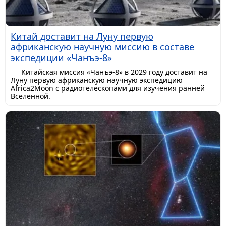
Китай доставит на Луну первую
африканскую научную миссию в составе
экспедиции «Чанъэ-8»
Китайская миссия «Чанъэ-8» в 2029 году доставит на
Луну первую африканскую научную экспедицию
Africa2Moon с радиотелескопами для изучения ранней
Вселенной.