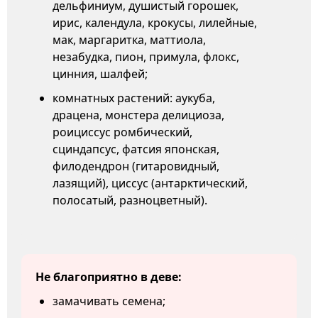
дельфиниум, душистый горошек,
ирис, календула, крокусы, лилейные,
мак, маргаритка, маттиола,
незабудка, пион, примула, флокс,
цинния, шалфей;
комнатных растений: аукуба,
драцена, монстера делициоза,
роициссус ромбический,
сциндапсус, фатсия японская,
филодендрон (гитаровидный,
лазящий), циссус (антарктический,
полосатый, разноцветный).
Не благоприятно в деве:
замачивать семена;