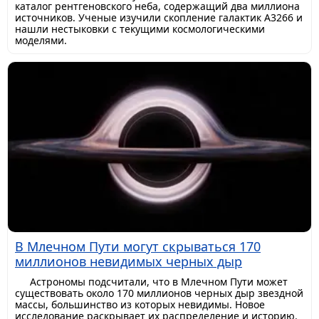
каталог рентгеновского неба, содержащий два миллиона
источников. Ученые изучили скопление галактик A3266 и
нашли нестыковки с текущими космологическими
моделями.
В Млечном Пути могут скрываться 170
миллионов невидимых черных дыр
Астрономы подсчитали, что в Млечном Пути может
существовать около 170 миллионов черных дыр звездной
массы, большинство из которых невидимы. Новое
исследование раскрывает их распределение и историю.