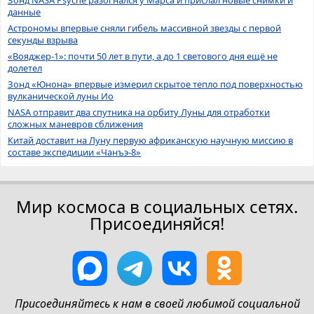
данные
Астрономы впервые сняли гибель массивной звезды с первой
секунды взрыва
«Вояджер-1»: почти 50 лет в пути, а до 1 светового дня ещё не
долетел
Зонд «Юнона» впервые измерил скрытое тепло под поверхностью
вулканической луны Ио
NASA отправит два спутника на орбиту Луны для отработки
сложных маневров сближения
Китай доставит на Луну первую африканскую научную миссию в
составе экспедиции «Чанъэ-8»
Мир космоса в социальных сетях.
Присоединяйся!
Присоединяйтесь к нам в своей любимой социальной