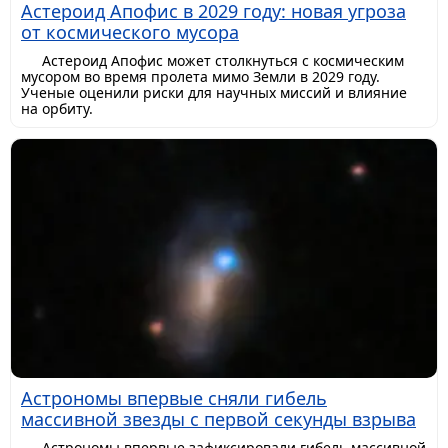
Астероид Апофис в 2029 году: новая угроза
от космического мусора
Астероид Апофис может столкнуться с космическим
мусором во время пролета мимо Земли в 2029 году.
Ученые оценили риски для научных миссий и влияние
на орбиту.
Астрономы впервые сняли гибель
массивной звезды с первой секунды взрыва
Астрономы впервые зафиксировали гибель массивной