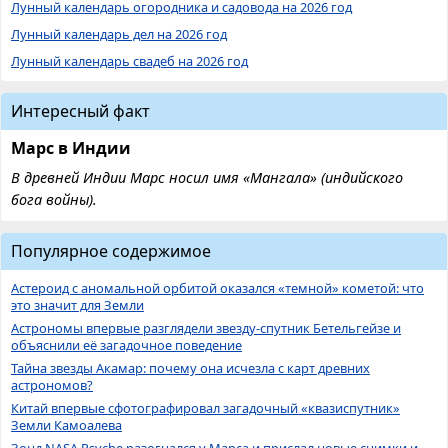
Лунный календарь огородника и садовода на 2026 год
Лунный календарь дел на 2026 год
Лунный календарь свадеб на 2026 год
Интересный факт
Марс в Индии
В древней Индии Марс носил имя «Мангала» (индийского
бога войны).
Популярное содержимое
Астероид с аномальной орбитой оказался «темной» кометой: что
это значит для Земли
Астрономы впервые разглядели звезду-спутник Бетельгейзе и
объяснили её загадочное поведение
Тайна звезды Акамар: почему она исчезла с карт древних
астрономов?
Китай впервые сфотографировал загадочный «квазиспутник»
Земли Камоалева
Зонд NASA Psyche разогнался у Марса и прислал новые снимки и