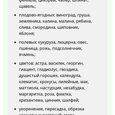
фенхель, цикорий, чабер, шпинат,
щавель;
плодово-ягодных: виноград, груша,
земляника, калина, малина, рябина,
слива, смородина, шиповник,
яблоня;
полевых: кукуруза, люцерна, овес,
пшеница, рожь, подсолнечник,
ячмень;
цветов: астра, василек, георгин,
гиацинт, гладиолус, гвоздика,
душистый горошек, календула,
клематис, крокусы, лилейные, мак,
маттиола, настурция, незабудка,
маргаритка, роза, фиалка,
хризантема, цинния, шалфей;
укоренение, пересадка, обрезка