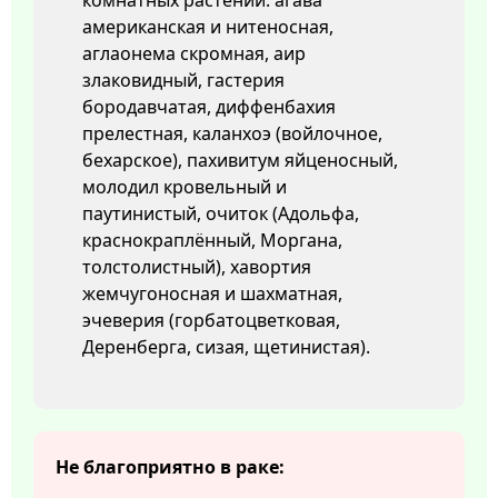
комнатных растений: агава
американская и нитеносная,
аглаонема скромная, аир
злаковидный, гастерия
бородавчатая, диффенбахия
прелестная, каланхоэ (войлочное,
бехарское), пахивитум яйценосный,
молодил кровельный и
паутинистый, очиток (Адольфа,
краснокраплённый, Моргана,
толстолистный), хавортия
жемчугоносная и шахматная,
эчеверия (горбатоцветковая,
Деренберга, сизая, щетинистая).
Не благоприятно в раке: