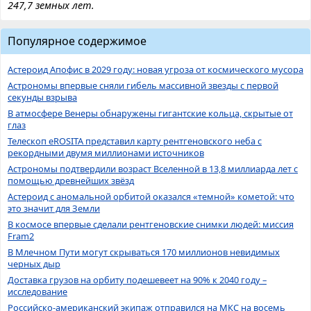
247,7 земных лет.
Популярное содержимое
Астероид Апофис в 2029 году: новая угроза от космического мусора
Астрономы впервые сняли гибель массивной звезды с первой
секунды взрыва
В атмосфере Венеры обнаружены гигантские кольца, скрытые от
глаз
Телескоп eROSITA представил карту рентгеновского неба с
рекордными двумя миллионами источников
Астрономы подтвердили возраст Вселенной в 13,8 миллиарда лет с
помощью древнейших звёзд
Астероид с аномальной орбитой оказался «темной» кометой: что
это значит для Земли
В космосе впервые сделали рентгеновские снимки людей: миссия
Fram2
В Млечном Пути могут скрываться 170 миллионов невидимых
черных дыр
Доставка грузов на орбиту подешевеет на 90% к 2040 году –
исследование
Российско-американский экипаж отправился на МКС на восемь