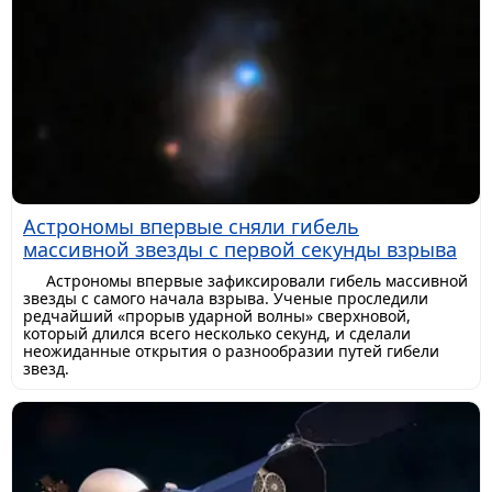
Астрономы впервые сняли гибель
массивной звезды с первой секунды взрыва
Астрономы впервые зафиксировали гибель массивной
звезды с самого начала взрыва. Ученые проследили
редчайший «прорыв ударной волны» сверхновой,
который длился всего несколько секунд, и сделали
неожиданные открытия о разнообразии путей гибели
звезд.