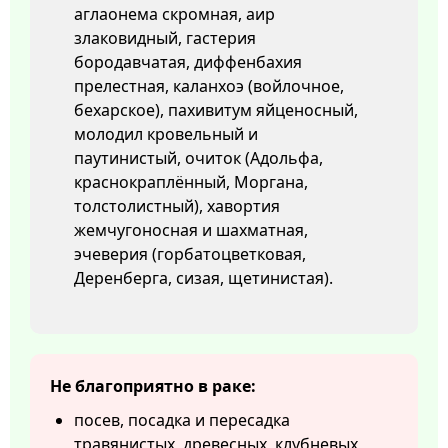
аглаонема скромная, аир
злаковидный, гастерия
бородавчатая, диффенбахия
прелестная, каланхоэ (войлочное,
бехарское), пахивитум яйценосный,
молодил кровельный и
паутинистый, очиток (Адольфа,
краснокраплённый, Моргана,
толстолистный), хавортия
жемчугоносная и шахматная,
эчеверия (горбатоцветковая,
Деренберга, сизая, щетинистая).
Не благоприятно в раке:
посев, посадка и пересадка
травянистых, древесных, клубневых,