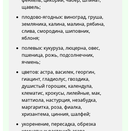
фенхель, цикорий, чабер, шпинат,
щавель;
плодово-ягодных: виноград, груша,
земляника, калина, малина, рябина,
слива, смородина, шиповник,
яблоня;
полевых: кукуруза, люцерна, овес,
пшеница, рожь, подсолнечник,
ячмень;
цветов: астра, василек, георгин,
гиацинт, гладиолус, гвоздика,
душистый горошек, календула,
клематис, крокусы, лилейные, мак,
маттиола, настурция, незабудка,
маргаритка, роза, фиалка,
хризантема, цинния, шалфей;
укоренение, пересадка, обрезка