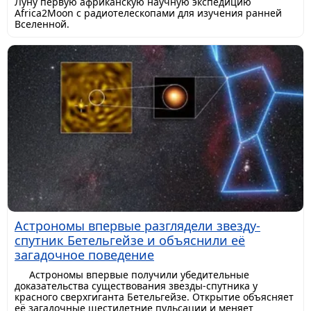
Луну первую африканскую научную экспедицию
Africa2Moon с радиотелескопами для изучения ранней
Вселенной.
Астрономы впервые разглядели звезду-
спутник Бетельгейзе и объяснили её
загадочное поведение
Астрономы впервые получили убедительные
доказательства существования звезды-спутника у
красного сверхгиганта Бетельгейзе. Открытие объясняет
её загадочные шестилетние пульсации и меняет