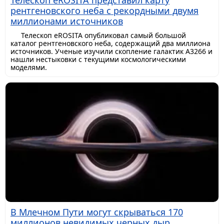
рентгеновского неба с рекордными двумя
миллионами источников
Телескоп eROSITA опубликовал самый большой
каталог рентгеновского неба, содержащий два миллиона
источников. Ученые изучили скопление галактик A3266 и
нашли нестыковки с текущими космологическими
моделями.
В Млечном Пути могут скрываться 170
миллионов невидимых черных дыр