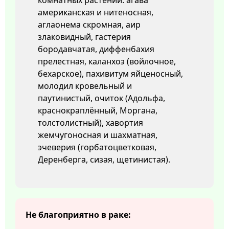
комнатных растений: агава
американская и нитеносная,
аглаонема скромная, аир
злаковидный, гастерия
бородавчатая, диффенбахия
прелестная, каланхоэ (войлочное,
бехарское), пахивитум яйценосный,
молодил кровельный и
паутинистый, очиток (Адольфа,
краснокраплённый, Моргана,
толстолистный), хавортия
жемчугоносная и шахматная,
эчеверия (горбатоцветковая,
Деренберга, сизая, щетинистая).
Не благоприятно в раке: