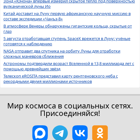
Зонд «Юнона» впервые измерил скрытое тепло под поверхностью
вулканической луны Ио
Китай доставит на Луну первую африканскую научную миссию в
составе экспедиции «Чанъэ-8»
В атмосфере Венеры обнаружены гигантские кольца, скрытые от
глаз
5 августа отработавшая ступень SpaceX врежется в Луну: учёные
готовятся к наблюдению
NASA отправит два спутника на орбиту Луны для отработки
сложных маневров сближения
Астрономы подтвердили возраст Вселенной в 13,8 миллиарда лет с
помощью древнейших звёзд
Телескоп eROSITA представил карту рентгеновского неба с
рекордными двумя миллионами источников
Мир космоса в социальных сетях.
Присоединяйся!