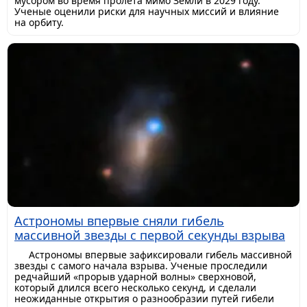
мусором во время пролета мимо Земли в 2029 году.
Ученые оценили риски для научных миссий и влияние
на орбиту.
Астрономы впервые сняли гибель
массивной звезды с первой секунды взрыва
Астрономы впервые зафиксировали гибель массивной
звезды с самого начала взрыва. Ученые проследили
редчайший «прорыв ударной волны» сверхновой,
который длился всего несколько секунд, и сделали
неожиданные открытия о разнообразии путей гибели