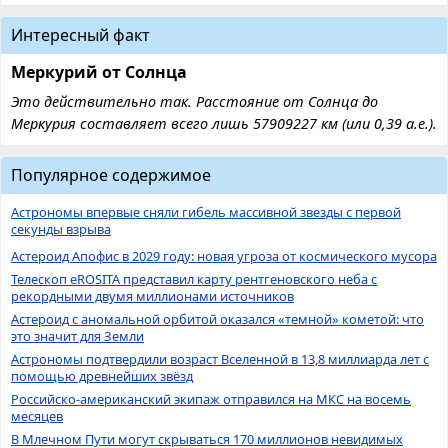
Интересный факт
Меркурий от Солнца
Это действительно так. Расстояние от Солнца до
Меркурия составляет всего лишь 57909227 км (или 0,39 а.е.).
Популярное содержимое
Астрономы впервые сняли гибель массивной звезды с первой
секунды взрыва
Астероид Апофис в 2029 году: новая угроза от космического мусора
Телескоп eROSITA представил карту рентгеновского неба с
рекордными двумя миллионами источников
Астероид с аномальной орбитой оказался «темной» кометой: что
это значит для Земли
Астрономы подтвердили возраст Вселенной в 13,8 миллиарда лет с
помощью древнейших звёзд
Российско-американский экипаж отправился на МКС на восемь
месяцев
В Млечном Пути могут скрываться 170 миллионов невидимых