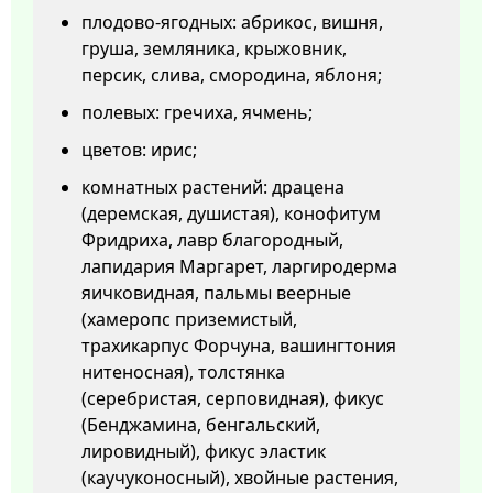
плодово-ягодных: абрикос, вишня,
груша, земляника, крыжовник,
персик, слива, смородина, яблоня;
полевых: гречиха, ячмень;
цветов: ирис;
комнатных растений: драцена
(деремская, душистая), конофитум
Фридриха, лавр благородный,
лапидария Маргарет, ларгиродерма
яичковидная, пальмы веерные
(хамеропс приземистый,
трахикарпус Форчуна, вашингтония
нитеносная), толстянка
(серебристая, серповидная), фикус
(Бенджамина, бенгальский,
лировидный), фикус эластик
(каучуконосный), хвойные растения,