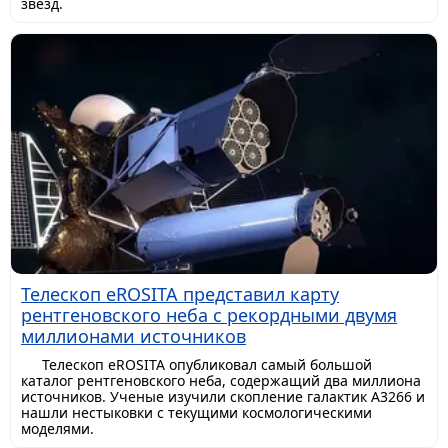
звезд.
Телескоп eROSITA представил карту
рентгеновского неба с рекордными двумя
миллионами источников
Телескоп eROSITA опубликовал самый большой
каталог рентгеновского неба, содержащий два миллиона
источников. Ученые изучили скопление галактик A3266 и
нашли нестыковки с текущими космологическими
моделями.