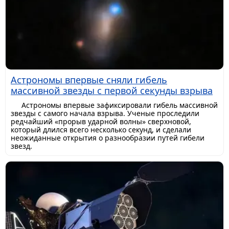
Астрономы впервые сняли гибель
массивной звезды с первой секунды взрыва
Астрономы впервые зафиксировали гибель массивной
звезды с самого начала взрыва. Ученые проследили
редчайший «прорыв ударной волны» сверхновой,
который длился всего несколько секунд, и сделали
неожиданные открытия о разнообразии путей гибели
звезд.