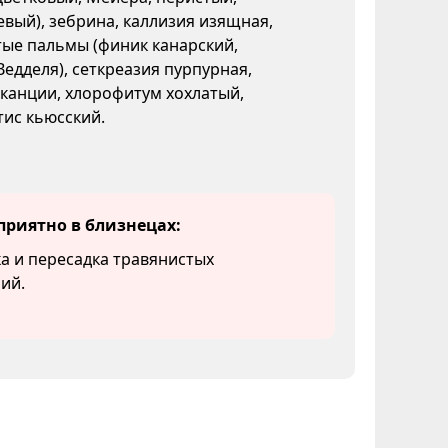
вый), зебрина, каллизия изящная,
ые пальмы (финик канарский,
Ведделя), сеткреазия пурпурная,
канции, хлорофитум хохлатый,
ис кьюсский.
приятно в близнецах:
а и пересадка травянистых
ий.