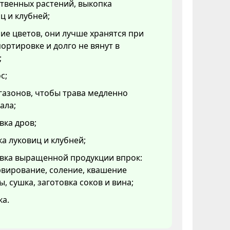
твенных растений, выкопка
ц и клубней;
ие цветов, они лучше хранятся при
ортировке и долго не вянут в
;
с;
газонов, чтобы трава медленно
ала;
вка дров;
а луковиц и клубней;
овка выращенной продукции впрок:
вирование, соление, квашение
ы, сушка, заготовка соков и вина;
ка.