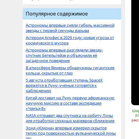
Популярное содержимое
Астрономы впервые сняли гибель массивной
звезды с первой секунды взрыва
Астероид Апофис в 2029 году: новая угроза от
космического мусора
Астрономы впервые разглядели звезду-
спутник Бетельгейзе и объяснили её
загадочное поведение
В атмосфере Венеры обнаружены гигантские
кольца, скрытые от глаз
5 августа отработавшая ступень SpaceX
врежется в Луну: учёные готовятся к
наблюдению
Китай доставит на Луну первую африканскую
научную миссию в составе экспедиции
«Чанъэ-8»
Шир
NASA отправит два спутника на орбиту Луны
(U
расс
для отработки сложных маневров сближения
Зонд «Юнона» впервые измерил скрытое
тепло под поверхностью вулканической луны
Ио