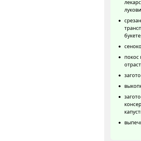
лекарс
лукови
срезан
трансп
букете
сеноко
покос 
отраст
загото
выкопк
загот
консер
капуст
выпеч