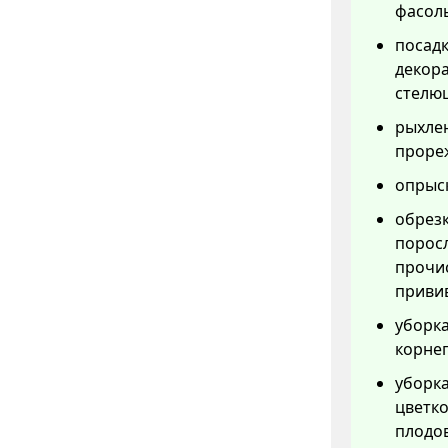
фасоль
посадк
декор
стелю
рыхлен
прореж
опрыск
обрезк
порос
прочис
привив
уборка
корнеп
уборка
цветко
плодов