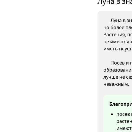
Луна в зн
Луна в з
но более пл
Растения, п
не имеют яр
иметь неус
Посев и 
образовани
лучше не се
неважным.
Благопри
посев 
растен
имеют 