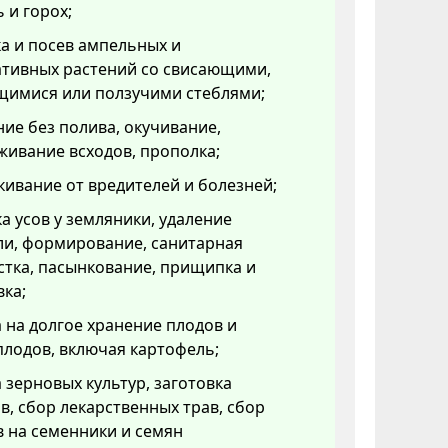
 и горох;
а и посев ампельных и
ативных растений со свисающими,
щимися или ползучими стеблями;
ие без полива, окучивание,
ивание всходов, прополка;
ивание от вредителей и болезней;
а усов у земляники, удаление
ли, формирование, санитарная
тка, пасынкование, прищипка и
ка;
 на долгое хранение плодов и
лодов, включая картофель;
 зерновых культур, заготовка
в, сбор лекарственных трав, сбор
 на семенники и семян