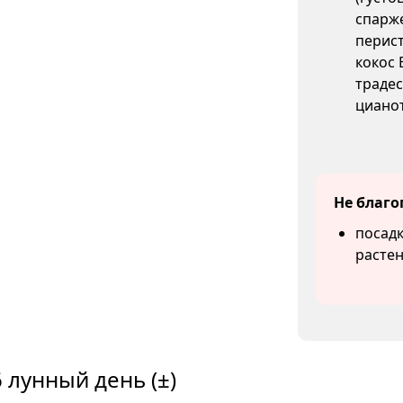
спарже
перист
кокос 
традес
цианот
Не благо
посадк
растен
 лунный день (±)