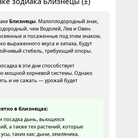
аке зодиака Близнецы (±)
наке
Близнецы
. Малоплодородный знак,
одородный, чем Водолей, Лев и Овен.
осеянные и посаженные под этим знаком,
ко выраженного вкуса и запаха, будут
тойчивый стебель, требующий опоры.
посадка в эти дни способствует
ю мощной корневой системы. Однако
ять и не сажать — урожай будет
ятно в близнецах:
и посадка дынь, вьющихся
ий, а также тех растений, которые
усы, таких как: дыни, земляника,