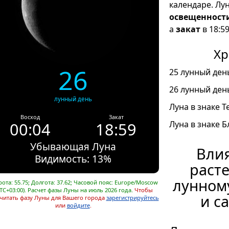
календаре. Лу
освещенност
а
закат
в 18:59
Хр
26
25 лунный день
26 лунный день
лунный день
Луна в знаке Т
Восход
Закат
00:04
18:59
Луна в знаке Б
Убывающая Луна
Влия
Видимость: 13%
расте
лунном
ота: 55.75; Долгота: 37.62; Часовой пояс: Europe/Moscow
TC+03:00). Расчет фазы Луны на июль 2026 года.
Чтобы
и с
читать фазу Луны для Вашего города
зарегистрируйтесь
или
войдите
.