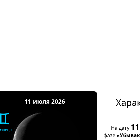
Хара
11 июля 2026
♊
11
На дату
изнецы
фазе
«Убываю