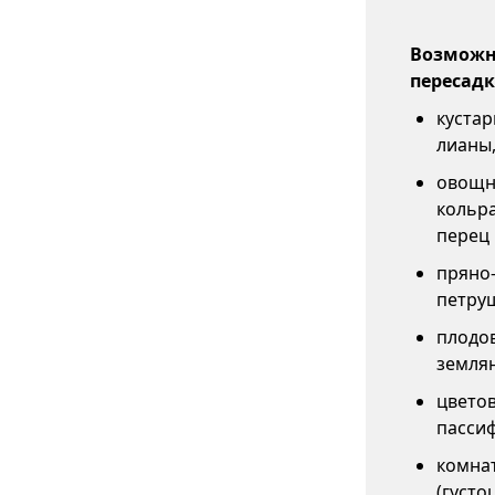
Возможны
пересадк
кустар
лианы,
овощны
кольра
перец 
пряно-
петруш
плодов
землян
цветов
пассиф
комнат
(густо