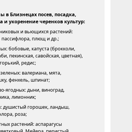
 в Близнецах посев, посадка,
а и укоренение черенков культур:
никовых и вьющихся растений:
 пассифлора, плющ и др.;
х: бобовые, капуста (брокколи,
би, пекинская, савойская, цветная),
горький, редис;
зеленых: валериана, мята,
ку, фенхель, шпинат;
о-ягодных: дыни, виноград,
ика, лимонник;
: душистый горошек, ландыш,
лора, роза;
ных растений: аспарагусы
цветковый, Мейера, перистый,