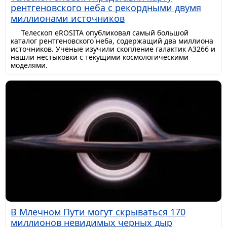
рентгеновского неба с рекордными двумя
миллионами источников
Телескоп eROSITA опубликовал самый большой
каталог рентгеновского неба, содержащий два миллиона
источников. Ученые изучили скопление галактик A3266 и
нашли нестыковки с текущими космологическими
моделями.
В Млечном Пути могут скрываться 170
миллионов невидимых черных дыр