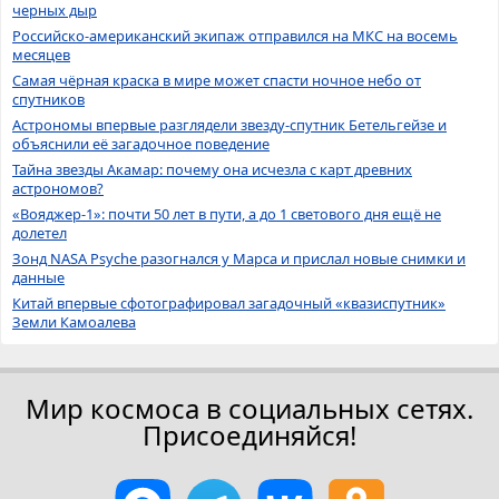
черных дыр
Российско-американский экипаж отправился на МКС на восемь
месяцев
Самая чёрная краска в мире может спасти ночное небо от
спутников
Астрономы впервые разглядели звезду-спутник Бетельгейзе и
объяснили её загадочное поведение
Тайна звезды Акамар: почему она исчезла с карт древних
астрономов?
«Вояджер-1»: почти 50 лет в пути, а до 1 светового дня ещё не
долетел
Зонд NASA Psyche разогнался у Марса и прислал новые снимки и
данные
Китай впервые сфотографировал загадочный «квазиспутник»
Земли Камоалева
Мир космоса в социальных сетях.
Присоединяйся!