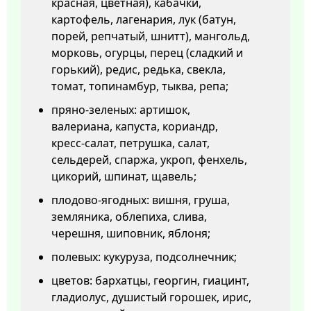
красная, цветная), кабачки,
картофель, лагенария, лук (батун,
порей, репчатый, шнитт), мангольд,
морковь, огурцы, перец (сладкий и
горький), редис, редька, свекла,
томат, топинамбур, тыква, репа;
пряно-зеленых: артишок,
валериана, капуста, кориандр,
кресс-салат, петрушка, салат,
сельдерей, спаржа, укроп, фенхель,
цикорий, шпинат, щавель;
плодово-ягодных: вишня, груша,
земляника, облепиха, слива,
черешня, шиповник, яблоня;
полевых: кукуруза, подсолнечник;
цветов: бархатцы, георгин, гиацинт,
гладиолус, душистый горошек, ирис,