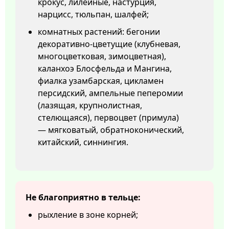
крокус, лилейные, настурция,
нарцисс, тюльпан, шалфей;
комнатных растений: бегонии
декоративно-цветущие (клубневая,
многоцветковая, зимоцветная),
каланхоэ Блосфельда и Мангина,
фиалка узамбарская, цикламен
персидский, ампельные пеперомии
(лазящая, крупнолистная,
стелющаяся), первоцвет (примула)
— мягковатый, обратноконический,
китайский, синнингия.
Не благоприятно в тельце:
рыхление в зоне корней;