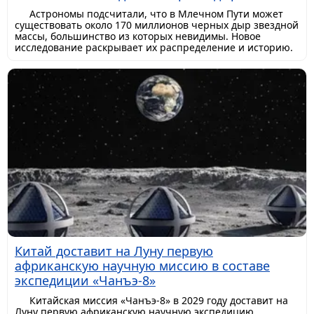
Астрономы подсчитали, что в Млечном Пути может
существовать около 170 миллионов черных дыр звездной
массы, большинство из которых невидимы. Новое
исследование раскрывает их распределение и историю.
Китай доставит на Луну первую
африканскую научную миссию в составе
экспедиции «Чанъэ-8»
Китайская миссия «Чанъэ-8» в 2029 году доставит на
Луну первую африканскую научную экспедицию