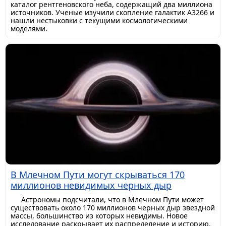
каталог рентгеновского неба, содержащий два миллиона
источников. Ученые изучили скопление галактик A3266 и
нашли нестыковки с текущими космологическими
моделями.
В Млечном Пути могут скрываться 170
миллионов невидимых черных дыр
Астрономы подсчитали, что в Млечном Пути может
существовать около 170 миллионов черных дыр звездной
массы, большинство из которых невидимы. Новое
исследование раскрывает их распределение и историю.