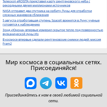
Телескоп eROSITA представил карту рентгеновского неба с
рекордными двумя миллионами источников
NASA отправит два спутника на орбиту Луны для отработки
сложных маневров сближения
5 августа отработавшая ступень SpaceX врежется в Луну: учёные
готовятся к наблюдению
Зонд «Юнона» впервые измерил скрытое тепло под поверхностью
вулканической луны Ио
В космосе впервые сделали рентгеновские снимки людей: миссия
Fram2
Мир космоса в социальных сетях.
Присоединяйся!
Присоединяйтесь к нам в своей любимой социальной
сети.