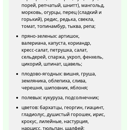
порей, репчатый, шнитт), мангольд,
морковь, огурцы, перец (сладкий и
горький), редис, редька, свекла,
томат, топинамбур, тыква, репа;
пряно-зеленых: артишок,
валериана, капуста, кориандр,
кресс-салат, петрушка, салат,
сельдерей, спаржа, укроп, фенхель,
цикорий, шпинат, щавель;
плодово-ягодных: вишня, груша,
земляника, облепиха, слива,
черешня, шиповник, яблоня;
полевых: кукуруза, подсолнечник;
цветов: бархатцы, георгин, гиацинт,
гладиолус, душистый горошек, ирис,
крокус, лилейные, настурция,
нарцисс, тюльпан, шалфей;