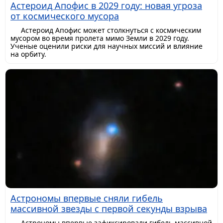
Астероид Апофис в 2029 году: новая угроза
от космического мусора
Астероид Апофис может столкнуться с космическим
мусором во время пролета мимо Земли в 2029 году.
Ученые оценили риски для научных миссий и влияние
на орбиту.
Астрономы впервые сняли гибель
массивной звезды с первой секунды взрыва
Астрономы впервые зафиксировали гибель массивной