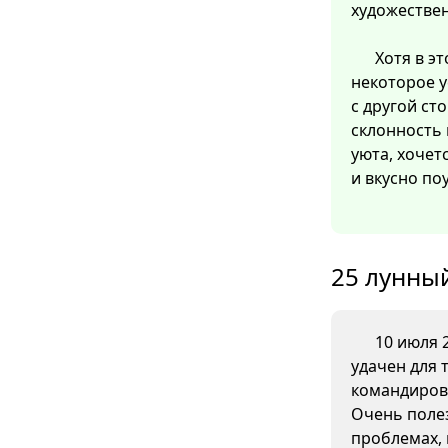
художестве
Хотя в э
некоторое 
с другой ст
склонность 
уюта, хочет
и вкусно по
25 лунный
10 июля 2
удачен для 
командиров
Очень поле
проблемах, 