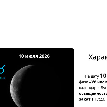
Хара
10 июля 2026
♉
10
На дату
елец
фазе
«Убываю
календаре. Лу
освещенност
закат
в 17:23.