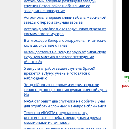
Астрономы впервые разглядели звезду-
спутник Бетельгейзе и объяснили её
загадочное поведение
Астрономы впервые сняли гибель массивной
звезды с первой секунды взрыва
Астероид Апофис в 2029 году: новая угроза от
космического мусора
В атмосфере Венеры обнаружены гигантские
кольца, скрытые от глаз
Китай доставит на Луну первую африканскую
научную миссию в составе экспедиции
«Чанъэ-8»
5 августа отработавшая ступень SpaceX
врежется в Луну: учёные готовятся к
Шир
наблюдению
(U
Зонд «Юнона» впервые измерил скрытое
расс
тепло под поверхностью вулканической луны
Ио
NASA отправит два спутника на орбиту Луны
для отработки сложных маневров сближения
Телескоп eROSITA представил карту
рентгеновского неба с рекордными двумя
миллионами источников