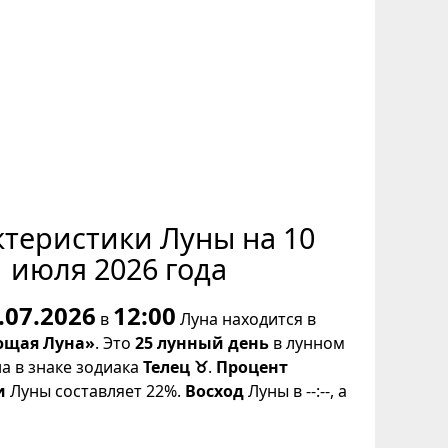
ктеристики Луны на 10
июля 2026 года
.07.2026
12:00
в
Луна находится в
щая Луна»
. Это
25 лунный день
в лунном
на в знаке зодиака
Телец ♉
.
Процент
и
Луны составляет 22%.
Восход
Луны в --:--, а