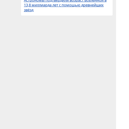
Астрономы подтвердили возраст Вселенной в
13,8 миллиарда лет с помощью древнейших
звёзд