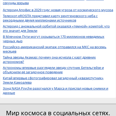
секунды взрыва
Астероид Апофис в 2029 году: новая угроза от космического мусора
Телескоп eROSITA представил карту рентгеновского неба с
рекордными двумя миллионами источников
Астероид с аномальной орбитой оказался «темной» кометой: что
это значит для Земли
В Млечном Пути могут скрываться 170 миллионов невидимых
черных дыр
Российско-американский экипаж отправился на МКС на восемь
месяцев
Тайна звезды Акамар: почему она исчезла с карт древних
астрономов?
Астрономы впервые разглядели звезду-спутник Бетельгейзе и
объяснили её загадочное поведение
Китай впервые сфотографировал загадочный «квазиспутник»
Земли Камоалева
Зонд NASA Psyche разогнался у Марса и прислал новые снимки и
данные
Мир космоса в социальных сетях.