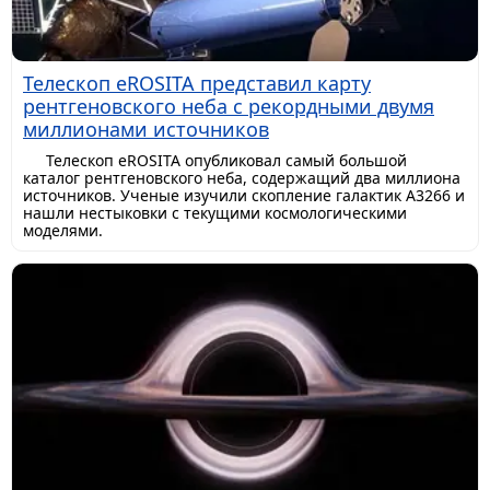
Телескоп eROSITA представил карту
рентгеновского неба с рекордными двумя
миллионами источников
Телескоп eROSITA опубликовал самый большой
каталог рентгеновского неба, содержащий два миллиона
источников. Ученые изучили скопление галактик A3266 и
нашли нестыковки с текущими космологическими
моделями.