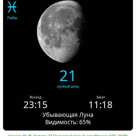
♓
Рыбы
21
лунный день
Восход
Закат
23:15
11:18
Убывающая Луна
Видимость: 65%
Широта: 55.75; Долгота: 37.62; Часовой пояс: Europe/Moscow (UTC+03:00).