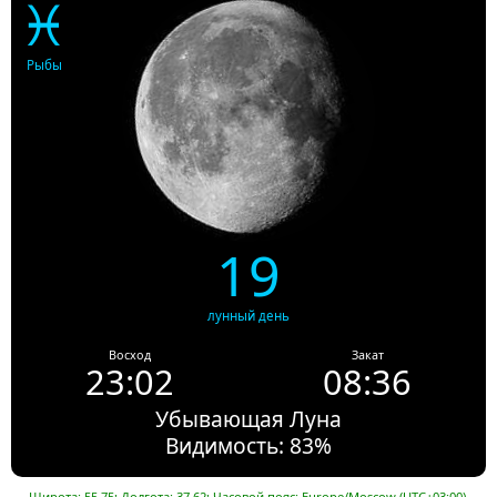
♓
Рыбы
19
лунный день
Восход
Закат
23:02
08:36
Убывающая Луна
Видимость: 83%
Широта: 55.75; Долгота: 37.62; Часовой пояс: Europe/Moscow (UTC+03:00).