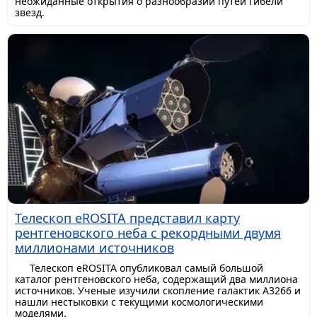
неожиданные открытия о разнообразии путей гибели
звезд.
Телескоп eROSITA представил карту
рентгеновского неба с рекордными двумя
миллионами источников
Телескоп eROSITA опубликовал самый большой
каталог рентгеновского неба, содержащий два миллиона
источников. Ученые изучили скопление галактик A3266 и
нашли нестыковки с текущими космологическими
моделями.