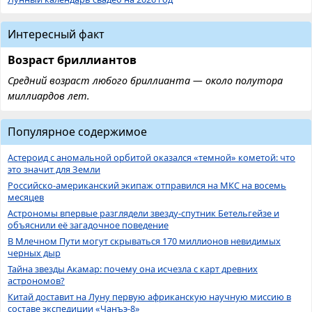
Интересный факт
Возраст бриллиантов
Средний возраст любого бриллианта — около полутора
миллиардов лет.
Популярное содержимое
Астероид с аномальной орбитой оказался «темной» кометой: что
это значит для Земли
Российско-американский экипаж отправился на МКС на восемь
месяцев
Астрономы впервые разглядели звезду-спутник Бетельгейзе и
объяснили её загадочное поведение
В Млечном Пути могут скрываться 170 миллионов невидимых
черных дыр
Тайна звезды Акамар: почему она исчезла с карт древних
астрономов?
Китай доставит на Луну первую африканскую научную миссию в
составе экспедиции «Чанъэ-8»