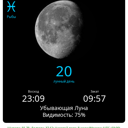
♓
Рыбы
20
лунный день
Восход
Закат
23:09
09:57
Убывающая Луна
Видимость: 75%
Широта: 55.75; Долгота: 37.62; Часовой пояс: Europe/Moscow (UTC+03:00).