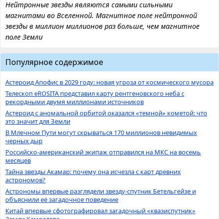
Нейтронные звезды являются самыми сильными
магнитами во Вселенной. Магнитное поле нейтронной
звезды в миллион миллионов раз больше, чем магнитное
поле Земли
Популярное содержимое
Астероид Апофис в 2029 году: новая угроза от космического мусора
Телескоп eROSITA представил карту рентгеновского неба с
рекордными двумя миллионами источников
Астероид с аномальной орбитой оказался «темной» кометой: что
это значит для Земли
В Млечном Пути могут скрываться 170 миллионов невидимых
черных дыр
Российско-американский экипаж отправился на МКС на восемь
месяцев
Тайна звезды Акамар: почему она исчезла с карт древних
астрономов?
Астрономы впервые разглядели звезду-спутник Бетельгейзе и
объяснили её загадочное поведение
Китай впервые сфотографировал загадочный «квазиспутник»
Земли Камоалева