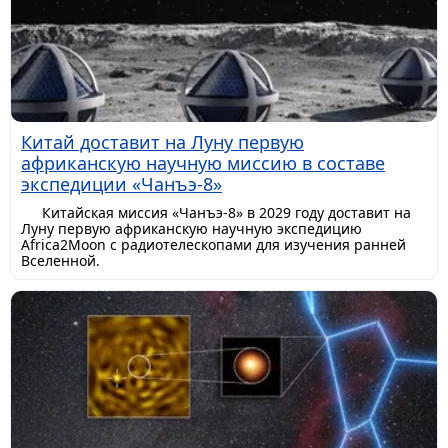
Китай доставит на Луну первую
африканскую научную миссию в составе
экспедиции «Чанъэ-8»
Китайская миссия «Чанъэ-8» в 2029 году доставит на
Луну первую африканскую научную экспедицию
Africa2Moon с радиотелескопами для изучения ранней
Вселенной.