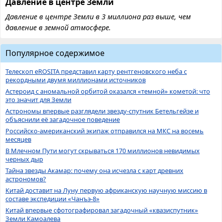
Давление в центре Земли
Давление в центре Земли в 3 миллиона раз выше, чем
давление в земной атмосфере.
Популярное содержимое
Телескоп eROSITA представил карту рентгеновского неба с
рекордными двумя миллионами источников
Астероид с аномальной орбитой оказался «темной» кометой: что
это значит для Земли
Астрономы впервые разглядели звезду-спутник Бетельгейзе и
объяснили её загадочное поведение
Российско-американский экипаж отправился на МКС на восемь
месяцев
В Млечном Пути могут скрываться 170 миллионов невидимых
черных дыр
Тайна звезды Акамар: почему она исчезла с карт древних
астрономов?
Китай доставит на Луну первую африканскую научную миссию в
составе экспедиции «Чанъэ-8»
Китай впервые сфотографировал загадочный «квазиспутник»
Земли Камоалева