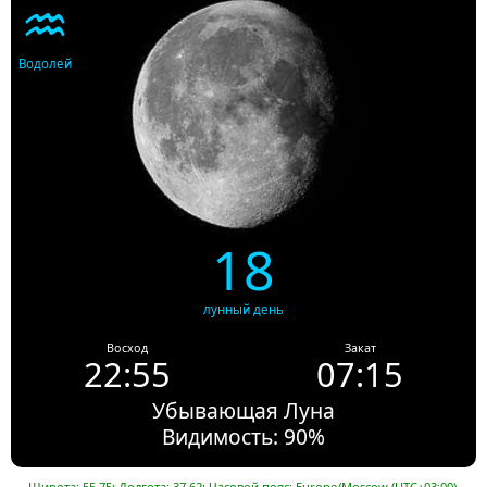
♒
Водолей
18
лунный день
Восход
Закат
22:55
07:15
Убывающая Луна
Видимость: 90%
Широта: 55.75; Долгота: 37.62; Часовой пояс: Europe/Moscow (UTC+03:00).